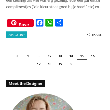
een kledingruil! Het was erg gezellig, iedereen gaf elkaar
complimentjes (“die kleur staat goed bij je haar!” etc) en …
F
W
S
Save
ac
h
h
SHARE
April 23, 2014
e
at
ar
b
s
e
o
A
1
…
12
13
14
15
16
o
p
17
18
19
k
p
Meet the Designer