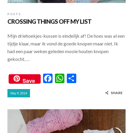
POSTS
CROSSING THINGS OFF MY LIST
Mijn driehoekjes-kussen is eindelijk af! De hoes was al een
tijdje klaar, maar ik vond de goede knopen maar niet. Ik
had een paar weken geleden mooie houten knopen
gekocht, …
F
W
S
Save
ac
h
h
SHARE
May 9, 2014
e
at
ar
b
s
e
o
A
o
p