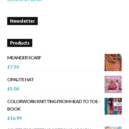
Newsletter
Products
MEANDER SCARF
£
7.50
OPALITE HAT
£
5.00
COLORWORK KNITTING FROM HEAD TO TOE -
BOOK
£
16.99