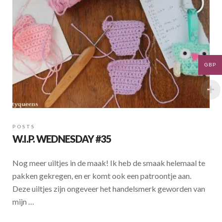
k
p
GBP
POSTS
W.I.P. WEDNESDAY #35
Nog meer uiltjes in de maak! Ik heb de smaak helemaal te
pakken gekregen, en er komt ook een patroontje aan.
Deze uiltjes zijn ongeveer het handelsmerk geworden van
mijn …