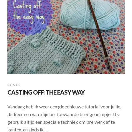
o
p
k
p
POSTS
CASTING OFF: THE EASY WAY
Vandaag heb ik weer een gloednieuwe tutorial voor jullie,
dit keer een van mijn bestbewaarde brei-geheimpjes! Ik
gebruik altijd een speciale techniek om breiwerk af te
kanten, en sinds ik …