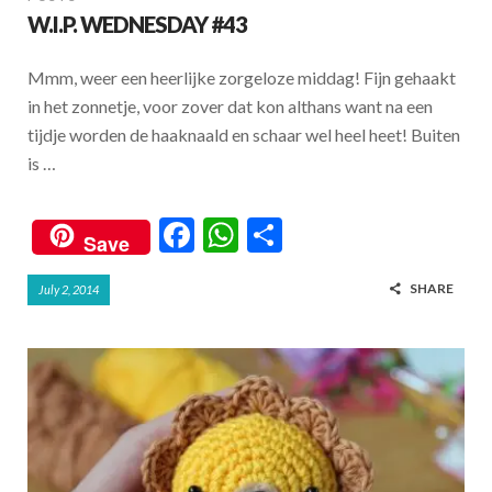
W.I.P. WEDNESDAY #43
Mmm, weer een heerlijke zorgeloze middag! Fijn gehaakt
in het zonnetje, voor zover dat kon althans want na een
tijdje worden de haaknaald en schaar wel heel heet! Buiten
is …
F
W
S
Save
ac
h
h
SHARE
July 2, 2014
e
at
ar
b
s
e
o
A
o
p
k
p