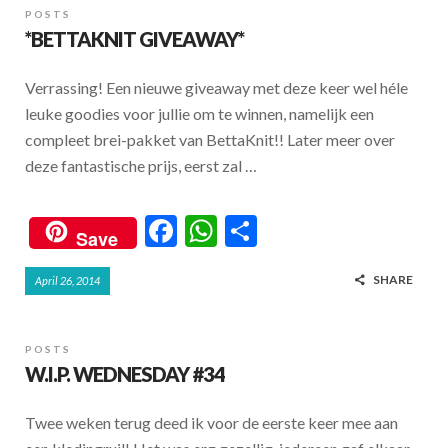
POSTS
*BETTAKNIT GIVEAWAY*
Verrassing! Een nieuwe giveaway met deze keer wel héle
leuke goodies voor jullie om te winnen, namelijk een
compleet brei-pakket van BettaKnit!! Later meer over
deze fantastische prijs, eerst zal …
F
W
S
Save
ac
h
h
SHARE
April 26, 2014
e
at
ar
b
s
e
o
A
POSTS
W.I.P. WEDNESDAY #34
o
p
k
p
Twee weken terug deed ik voor de eerste keer mee aan