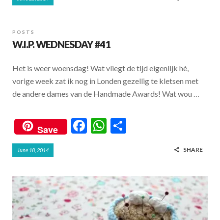
e
at
ar
b
s
e
o
A
POSTS
W.I.P. WEDNESDAY #41
o
p
k
p
Het is weer woensdag! Wat vliegt de tijd eigenlijk hè,
vorige week zat ik nog in Londen gezellig te kletsen met
de andere dames van de Handmade Awards! Wat wou …
F
W
S
Save
ac
h
h
SHARE
June 18, 2014
e
at
ar
b
s
e
o
A
o
p
k
p