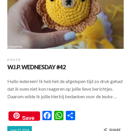
POSTS
W.I.P. WEDNESDAY #42
Hallo iedereen! Ik heb het de afgelopen tijd zo druk gehad
dat ik even niet kon reageren op jullie lieve berichtjes.
Daarom wilde ik jullie hierbij bedanken voor de leuke …
F
W
S
Save
ac
h
h
SHARE
June 25, 2014