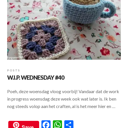
POSTS
W.I.P. WEDNESDAY #40
Poeh, deze woensdag vloog voorbij! Vandaar dat de work
in progress woensdag deze week ook wat later is. Ik ben
nog steeds volop aan het craften, al is het meer hier en …
F
W
S
Save