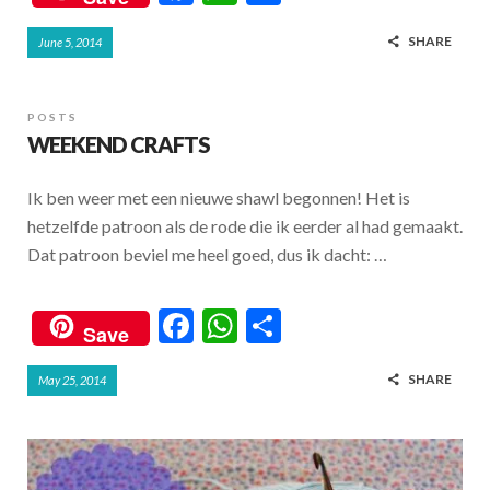
ac
h
h
SHARE
June 5, 2014
e
at
ar
b
s
e
o
A
POSTS
WEEKEND CRAFTS
o
p
k
p
Ik ben weer met een nieuwe shawl begonnen! Het is
hetzelfde patroon als de rode die ik eerder al had gemaakt.
Dat patroon beviel me heel goed, dus ik dacht: …
F
W
S
Save
ac
h
h
SHARE
May 25, 2014
e
at
ar
b
s
e
o
A