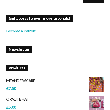
Get access to even more tutorials!
Become a Patron!
Newsletter
Products
MEANDER SCARF
£
7.50
OPALITE HAT
£
5.00