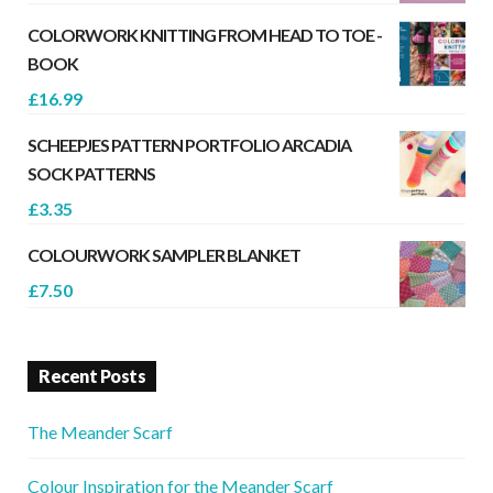
COLORWORK KNITTING FROM HEAD TO TOE -
BOOK
£
16.99
SCHEEPJES PATTERN PORTFOLIO ARCADIA
SOCK PATTERNS
£
3.35
COLOURWORK SAMPLER BLANKET
£
7.50
Recent Posts
The Meander Scarf
Colour Inspiration for the Meander Scarf