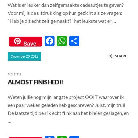
Wat is er leuker dan zelfgemaakte cadeautjes te geven?
k
p
Voor mij is de uitdrukking op hun gezicht als ze vragen:
“Heb je dit echt zelf gemaakt?” het leukste wat er …
F
W
S
Save
ac
h
h
SHARE
December 20, 2012
e
at
ar
b
s
e
POSTS
o
A
ALMOST FINISHED!!
o
p
Weten jullie nog mijn langste project OOIT waarover ik
k
p
een paar weken geleden heb geschreven? Juist, mijn trui!
De laatste tijd ben ik echt flink aan het breien geslagen, en
…