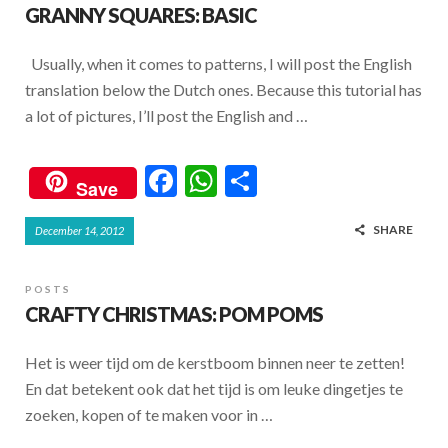
GRANNY SQUARES: BASIC
Usually, when it comes to patterns, I will post the English
translation below the Dutch ones. Because this tutorial has
a lot of pictures, I’ll post the English and …
F
W
S
Save
ac
h
h
SHARE
December 14, 2012
e
at
ar
b
s
e
POSTS
o
A
CRAFTY CHRISTMAS: POM POMS
o
p
Het is weer tijd om de kerstboom binnen neer te zetten!
k
p
En dat betekent ook dat het tijd is om leuke dingetjes te
zoeken, kopen of te maken voor in …