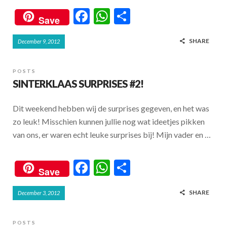
F
W
S
Save
ac
h
h
SHARE
December 9, 2012
e
at
ar
b
s
e
POSTS
o
A
SINTERKLAAS SURPRISES #2!
o
p
Dit weekend hebben wij de surprises gegeven, en het was
k
p
zo leuk! Misschien kunnen jullie nog wat ideetjes pikken
van ons, er waren echt leuke surprises bij! Mijn vader en …
F
W
S
Save
ac
h
h
SHARE
December 3, 2012
e
at
ar
b
s
e
POSTS