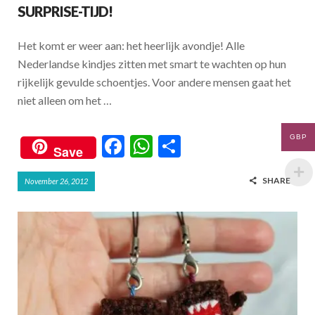
o
A
SURPRISE-TIJD!
o
p
Het komt er weer aan: het heerlijk avondje! Alle
k
p
Nederlandse kindjes zitten met smart te wachten op hun
rijkelijk gevulde schoentjes. Voor andere mensen gaat het
niet alleen om het …
F
W
S
GBP
Save
ac
h
h
SHARE
November 26, 2012
e
at
ar
b
s
e
o
A
o
p
k
p