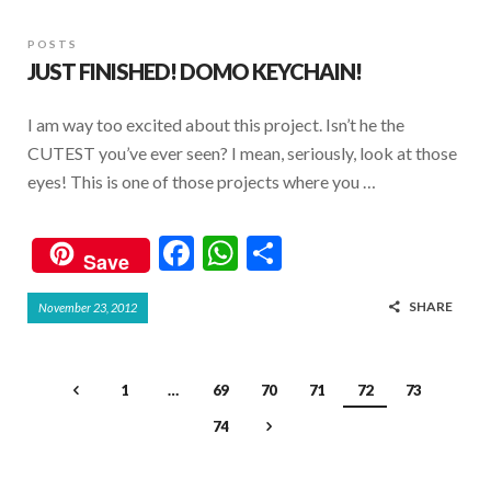
b
s
e
POSTS
o
A
JUST FINISHED! DOMO KEYCHAIN!
o
p
k
p
I am way too excited about this project. Isn’t he the
CUTEST you’ve ever seen? I mean, seriously, look at those
eyes! This is one of those projects where you …
F
W
S
Save
ac
h
h
SHARE
November 23, 2012
e
at
ar
b
s
e
o
A
1
…
69
70
71
72
73
o
p
74
k
p