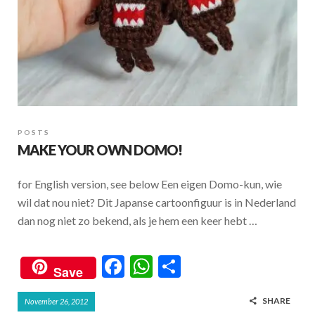
POSTS
MAKE YOUR OWN DOMO!
for English version, see below Een eigen Domo-kun, wie
wil dat nou niet? Dit Japanse cartoonfiguur is in Nederland
dan nog niet zo bekend, als je hem een keer hebt …
F
W
S
Save
ac
h
h
SHARE
November 26, 2012
e
at
ar