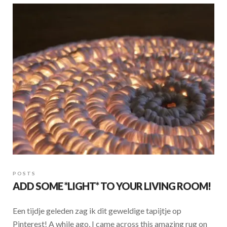
POSTS
ADD SOME *LIGHT* TO YOUR LIVING ROOM!
Een tijdje geleden zag ik dit geweldige tapijtje op
Pinterest! A while ago, I came across this amazing rug on