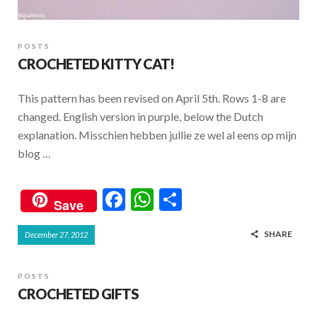
POSTS
CROCHETED KITTY CAT!
This pattern has been revised on April 5th. Rows 1-8 are
changed. English version in purple, below the Dutch
explanation. Misschien hebben jullie ze wel al eens op mijn
blog …
F
W
S
Save
ac
h
h
SHARE
December 27, 2012
e
at
ar
b
s
e
POSTS
o
A
CROCHETED GIFTS
o
p