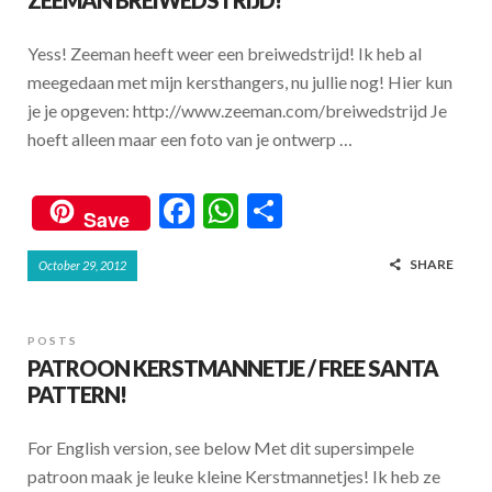
ZEEMAN BREIWEDSTRIJD!
o
p
k
p
Yess! Zeeman heeft weer een breiwedstrijd! Ik heb al
meegedaan met mijn kersthangers, nu jullie nog! Hier kun
je je opgeven: http://www.zeeman.com/breiwedstrijd Je
hoeft alleen maar een foto van je ontwerp …
F
W
S
Save
ac
h
h
SHARE
October 29, 2012
e
at
ar
b
s
e
o
A
POSTS
PATROON KERSTMANNETJE / FREE SANTA
o
p
PATTERN!
k
p
For English version, see below Met dit supersimpele
patroon maak je leuke kleine Kerstmannetjes! Ik heb ze