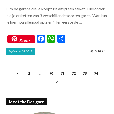
Om de garens die je koopt zit altijd een etiket. Hieronder
zie je etiketten van 3 verschillende soorten garen: Wat kun
je hier nou allemaal op zien? Ten eerste de …
F
W
S
Save
ac
h
h
SHARE
September 24, 2012
e
at
ar
b
s
e
o
A
1
…
70
71
72
73
74
o
p
k
p
Meet the Designer