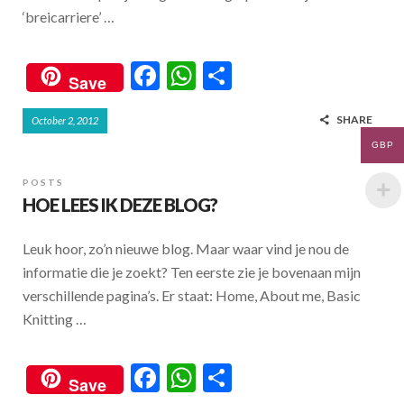
‘breicarriere’ …
F
W
S
Save
ac
h
h
SHARE
October 2, 2012
e
at
ar
GBP
b
s
e
o
A
POSTS
HOE LEES IK DEZE BLOG?
o
p
k
p
Leuk hoor, zo’n nieuwe blog. Maar waar vind je nou de
informatie die je zoekt? Ten eerste zie je bovenaan mijn
verschillende pagina’s. Er staat: Home, About me, Basic
Knitting …
F
W
S
Save