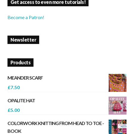
Get access to even more tutorials!
Become a Patron!
Newsletter
Products
MEANDER SCARF
£
7.50
OPALITE HAT
£
5.00
COLORWORK KNITTING FROM HEAD TO TOE -
BOOK