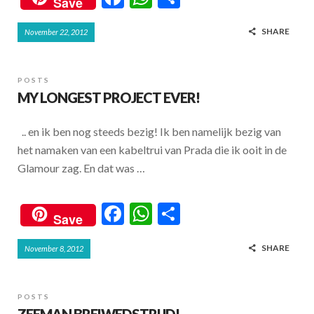
Save
ac
h
h
SHARE
November 22, 2012
e
at
ar
b
s
e
o
A
POSTS
MY LONGEST PROJECT EVER!
o
p
k
p
.. en ik ben nog steeds bezig! Ik ben namelijk bezig van
het namaken van een kabeltrui van Prada die ik ooit in de
Glamour zag. En dat was …
F
W
S
Save
ac
h
h
SHARE
November 8, 2012
e
at
ar
b
s
e
o
A
POSTS