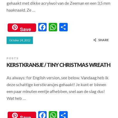
gehaakt met dikke acrylwol van de Zeeman en een 3,5 mm
haaknaald. Ze …
F
W
S
Save
ac
h
h
SHARE
October 24, 2012
e
at
ar
b
s
e
o
A
POSTS
KERSTKRANSJE / TINY CHRISTMAS WREATH
o
p
k
p
As always: for English version, see below. Vandaag heb ik
deze schattige kerstkransjes gehaakt! Je kunt er binnen
een paar minuten eentje afhebben, snel aan de slag dus!
Wat heb …
F
W
S
Save