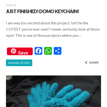
POSTS
JUST FINISHED! DOMO KEYCHAIN!
I am way too excited about this project. Isn’t he the
CUTEST you’ve ever seen? I mean, seriously, look at those
eyes! This is one of those projects where you …
F
W
S
Save
ac
h
h
SHARE
November 23, 2012
e
at
ar
b
s
e
o
A
o
p
k
p