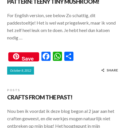
PATTERN: TEENY TINY MUSHROOM!
For English version, see below Zo schattig, dit
paddestoeltje! Het is wel wat priegelwerk, maar ik vond
het zelf heel leuk om te doen. Je hebt heel dun katoen
nodig …
F
W
S
Save
ac
h
h
SHARE
October 8, 2012
e
at
ar
b
s
e
o
A
POSTS
CRAFTS FROM THE PAST!
o
p
k
p
Nou ben ik voordat ik deze blog begon al 2 jaar aan het
craften geweest, en die werkjes mogen natuurlijk niet
ontbreken op mijn blog! Het hoogtepunt in mijn