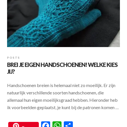
POSTS
BREI JE EIGEN HANDSCHOENEN! WELKE KIES
JIJ?
Handschoenen breien is helemaal niet zo moeilijk. Er zijn
natuurlijk verschillende soorten handschoenen, die
allemaal hun eigen moeilijksgraad hebben. Hieronder heb
ik voorbeelden geplaatst, je kunt bij de patronen komen …
F
W
S