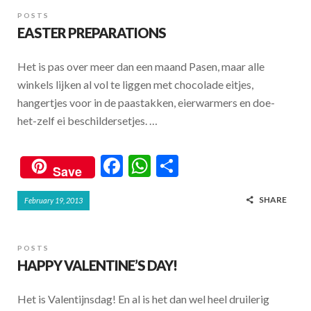
POSTS
EASTER PREPARATIONS
Het is pas over meer dan een maand Pasen, maar alle
winkels lijken al vol te liggen met chocolade eitjes,
hangertjes voor in de paastakken, eierwarmers en doe-
het-zelf ei beschildersetjes. …
F
W
S
Save
ac
h
h
SHARE
February 19, 2013
e
at
ar
b
s
e
o
A
POSTS
HAPPY VALENTINE’S DAY!
o
p
k
p
Het is Valentijnsdag! En al is het dan wel heel druilerig