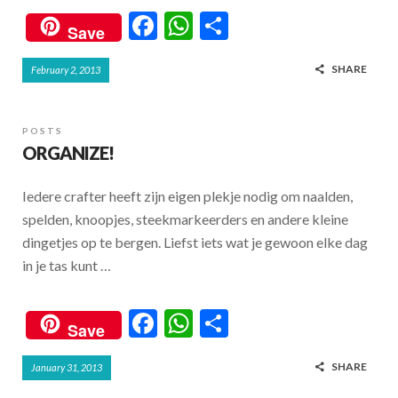
F
W
S
Save
ac
h
h
SHARE
February 2, 2013
e
at
ar
b
s
e
o
A
POSTS
ORGANIZE!
o
p
k
p
Iedere crafter heeft zijn eigen plekje nodig om naalden,
spelden, knoopjes, steekmarkeerders en andere kleine
dingetjes op te bergen. Liefst iets wat je gewoon elke dag
in je tas kunt …
F
W
S
Save
ac
h
h
SHARE
January 31, 2013
e
at
ar