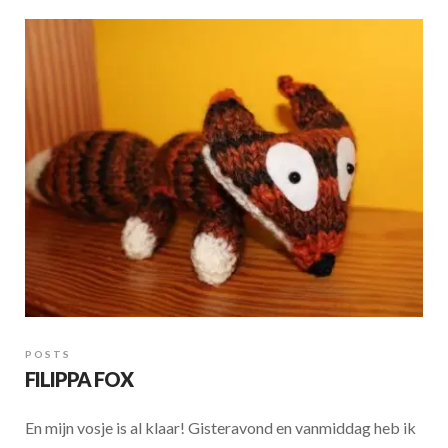
b
s
e
o
A
o
p
k
p
POSTS
FILIPPA FOX
En mijn vosje is al klaar! Gisteravond en vanmiddag heb ik