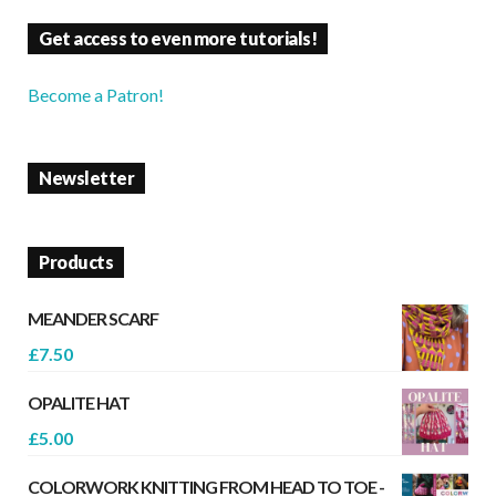
Get access to even more tutorials!
Become a Patron!
Newsletter
Products
MEANDER SCARF
£
7.50
OPALITE HAT
£
5.00
COLORWORK KNITTING FROM HEAD TO TOE -