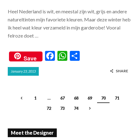
o
p
k
p
Heel Nederland is wit, en meestal zijn wit, grijs en andere
natureltinten mijn favoriete kleuren. Maar deze winter heb
ik heel wat kleur verzameld in mijn garderobe! Vooral
felroze doet …
F
W
S
Save
ac
h
h
SHARE
January 23, 2013
e
at
ar
b
s
e
o
A
1
…
67
68
69
70
71
o
p
72
73
74
k
p
Meet the Designer