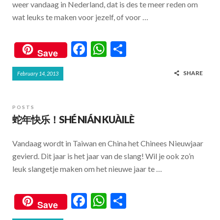
weer vandaag in Nederland, dat is des te meer reden om
wat leuks te maken voor jezelf, of voor …
F
W
S
Save
ac
h
h
SHARE
February 14, 2013
e
at
ar
b
s
e
o
A
POSTS
蛇年快乐！SHÉ NIÁN KUÀILÈ
o
p
k
p
Vandaag wordt in Taiwan en China het Chinees Nieuwjaar
gevierd. Dit jaar is het jaar van de slang! Wil je ook zo’n
leuk slangetje maken om het nieuwe jaar te …
F
W
S
Save
ac
h
h