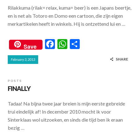
Rilakkuma (rilak= relax, kuma= beer) is een Japans beertje,
en is net als Totoro en Domo een cartoon, die zijn eigen
merkartikelen heeft in winkels. Hij is ontzettend lui en …
F
W
S
Save
ac
h
h
SHARE
February 3, 2013
e
at
ar
b
s
e
o
A
POSTS
FINALLY
o
p
k
p
Tadaa! Na bijna twee jaar breien is mijn eerste gebreide
trui eindelijk af! In december 2010 mocht ik voor
Sinterklaas wol uitzoeken, en sinds die tijd ben ik eraan
bezig …