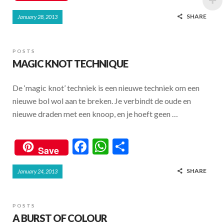
ac
h
h
SHARE
January 28, 2013
e
at
ar
b
s
e
o
A
POSTS
MAGIC KNOT TECHNIQUE
o
p
k
p
De ‘magic knot’ techniek is een nieuwe techniek om een
nieuwe bol wol aan te breken. Je verbindt de oude en
nieuwe draden met een knoop, en je hoeft geen …
F
W
S
Save
ac
h
h
SHARE
January 24, 2013
e
at
ar
b
s
e
o
A
POSTS
A BURST OF COLOUR