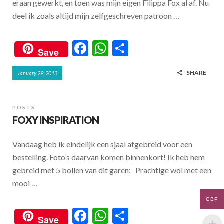
eraan gewerkt, en toen was mijn eigen Filippa Fox al af. Nu
deel ik zoals altijd mijn zelfgeschreven patroon …
F
W
S
Save
ac
h
h
SHARE
January 29, 2013
e
at
ar
b
s
e
o
A
POSTS
FOXY INSPIRATION
o
p
k
p
Vandaag heb ik eindelijk een sjaal afgebreid voor een
bestelling. Foto’s daarvan komen binnenkort! Ik heb hem
gebreid met 5 bollen van dit garen: Prachtige wol met een
mooi …
GBP
F
W
S
Save