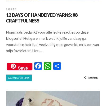
POSTS
12 DAYS OF HANDDYED YARNS: #8
CRAFTFULNESS
Nogmaals bedankt voor alle leuke reacties op deze
blogserie! Het garenmerk wat ik jullie vandaag ga
voorstellen heb ik al veelvuldig mee gewerkt, en is een van
mijn favorieten! Het …
F
W
S
Save
ac
h
h
SHARE
December 30, 2016
e
at
ar
b
s
e
o
A
o
p