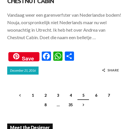
CHESTNUT CABIN
Vandaag weer een garenverfster van Nederlandse bodem!
Nouja, oorspronkelijk niet Nederlands maar nu wel
woonachtig in Utrecht. Ik heb het over Andrea van
Chestnut Cabin. Doet die naam een belletje …
F
W
S
Save
ac
h
h
SHARE
December 21, 2016
e
at
ar
b
s
e
o
A
1
2
3
4
5
6
7
o
p
8
…
35
k
p
Meet the Designer