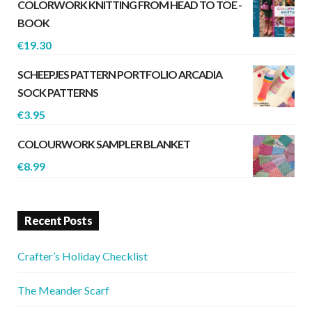
COLORWORK KNITTING FROM HEAD TO TOE -
BOOK
€
19.30
SCHEEPJES PATTERN PORTFOLIO ARCADIA
SOCK PATTERNS
€
3.95
COLOURWORK SAMPLER BLANKET
€
8.99
Recent Posts
Crafter’s Holiday Checklist
The Meander Scarf