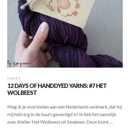
k
p
POSTS
12 DAYS OF HANDDYED YARNS: #7 HET
WOLBEEST
Mag ik je voorstellen aan een Nederlands wolmerk, dat bij
mij héél erg in de buurt gevestigd is! Ik heb het namelijk
over Atelier Het Wolbeest uit Swalmen. Deze komt …