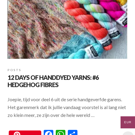
POSTS
12 DAYS OF HANDDYED YARNS: #6
HEDGEHOG FIBRES
Joepie, tijd voor deel 6 uit de serie handgeverfde garens.
Het garenmerk dat ik jullie vandaag voorstel is al lang niet
zo klein meer, ze zijn over de hele wereld …
EUR
F
W
S