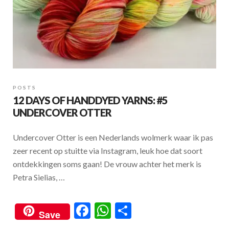
POSTS
12 DAYS OF HANDDYED YARNS: #5
UNDERCOVER OTTER
Undercover Otter is een Nederlands wolmerk waar ik pas
zeer recent op stuitte via Instagram, leuk hoe dat soort
ontdekkingen soms gaan! De vrouw achter het merk is
Petra Sielias, …
F
W
S
Save
ac
h
h