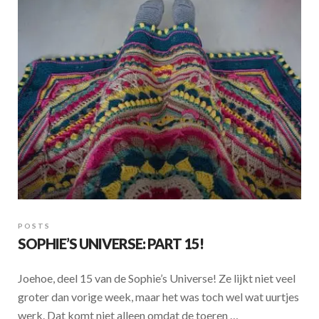
POSTS
SOPHIE’S UNIVERSE: PART 15!
Joehoe, deel 15 van de Sophie’s Universe! Ze lijkt niet veel
groter dan vorige week, maar het was toch wel wat uurtjes
werk. Dat komt niet alleen omdat de toeren …