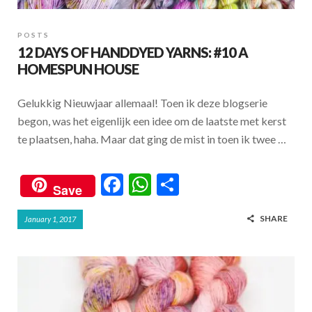
POSTS
12 DAYS OF HANDDYED YARNS: #10 A
HOMESPUN HOUSE
Gelukkig Nieuwjaar allemaal! Toen ik deze blogserie
begon, was het eigenlijk een idee om de laatste met kerst
te plaatsen, haha. Maar dat ging de mist in toen ik twee …
F
W
S
Save
ac
h
h
SHARE
January 1, 2017
e
at
ar
b
s
e
o
A
o
p