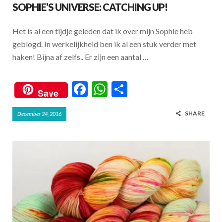
SOPHIE’S UNIVERSE: CATCHING UP!
Het is al een tijdje geleden dat ik over mijn Sophie heb
geblogd. In werkelijkheid ben ik al een stuk verder met
haken! Bijna af zelfs.. Er zijn een aantal …
F
W
S
Save
ac
h
h
SHARE
December 24, 2016
e
at
ar
b
s
e
o
A
o
p
k
p