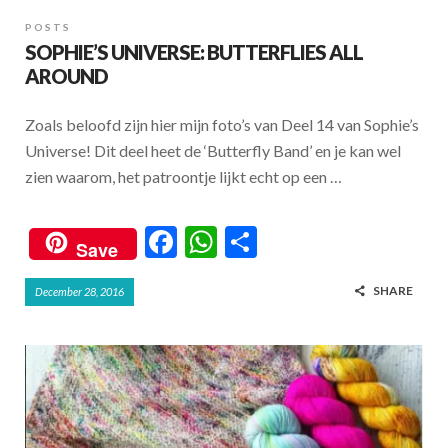
POSTS
SOPHIE’S UNIVERSE: BUTTERFLIES ALL
AROUND
Zoals beloofd zijn hier mijn foto’s van Deel 14 van Sophie’s
Universe! Dit deel heet de ‘Butterfly Band’ en je kan wel
zien waarom, het patroontje lijkt echt op een …
F
W
S
Save
ac
h
h
SHARE
December 28, 2016
e
at
ar
b
s
e
o
A
o
p
k
p