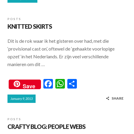
e
at
ar
b
s
e
o
A
POSTS
KNITTED SKIRTS
o
p
k
p
Dit is de rok waar ik het gisteren over had, met die
‘provisional cast on’, oftewel de ‘gehaakte voorlopige
opzet’ in het Nederlands. Er zijn veel verschillende
manieren om dit …
F
W
S
Save
ac
h
h
SHARE
January 9, 2013
e
at
ar
b
s
e
o
A
POSTS
CRAFTY BLOG: PEOPLE WEBS
o
p