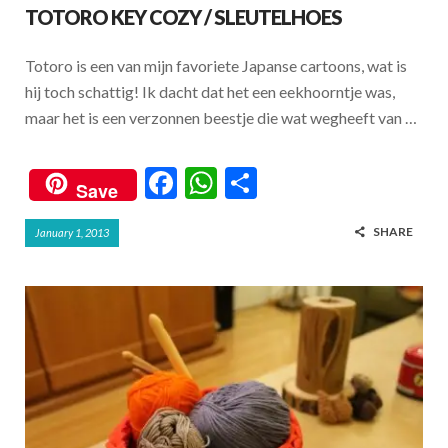
TOTORO KEY COZY / SLEUTELHOES
Totoro is een van mijn favoriete Japanse cartoons, wat is
hij toch schattig! Ik dacht dat het een eekhoorntje was,
maar het is een verzonnen beestje die wat wegheeft van …
F
W
S
Save
ac
h
h
SHARE
January 1, 2013
e
at
ar
b
s
e
o
A
o
p
k
p