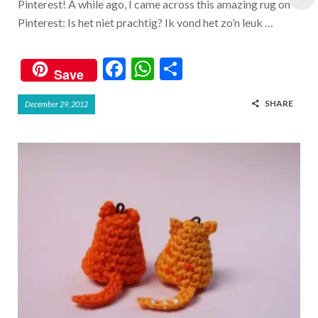
Pinterest! A while ago, I came across this amazing rug on
Pinterest: Is het niet prachtig? Ik vond het zo’n leuk …
F
W
S
Save
ac
h
h
SHARE
December 29, 2012
e
at
ar
b
s
e
o
A
o
p
k
p