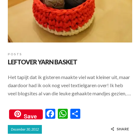
POSTS
LEFTOVER YARN BASKET
Het tapijt dat ik gisteren maakte viel wat kleiner uit, maar
daardoor had ik ook nog veel textielgaren over! Ik heb
veel blogsites al van die leuke gehaakte mandjes gezien, …
F
W
S
Save
ac
h
h
SHARE
December 30, 2012
e
at
ar