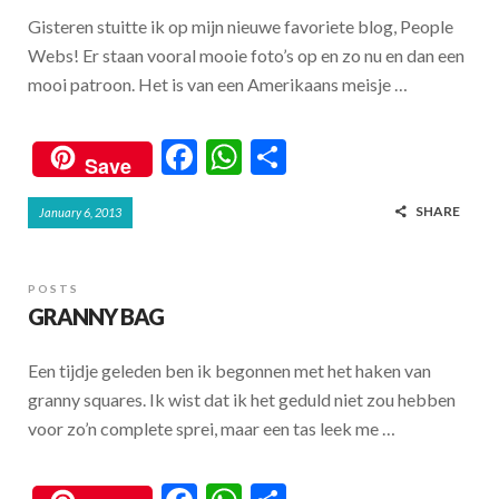
k
p
Gisteren stuitte ik op mijn nieuwe favoriete blog, People
Webs! Er staan vooral mooie foto’s op en zo nu en dan een
mooi patroon. Het is van een Amerikaans meisje …
F
W
S
Save
ac
h
h
SHARE
January 6, 2013
e
at
ar
b
s
e
o
A
POSTS
GRANNY BAG
o
p
k
p
Een tijdje geleden ben ik begonnen met het haken van
granny squares. Ik wist dat ik het geduld niet zou hebben
voor zo’n complete sprei, maar een tas leek me …