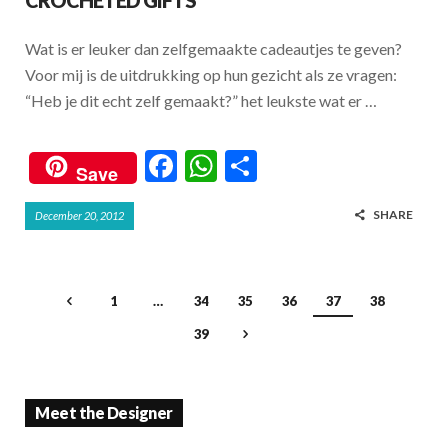
CROCHETED GIFTS
o
p
k
p
Wat is er leuker dan zelfgemaakte cadeautjes te geven?
Voor mij is de uitdrukking op hun gezicht als ze vragen:
“Heb je dit echt zelf gemaakt?” het leukste wat er …
F
W
S
Save
ac
h
h
SHARE
December 20, 2012
e
at
ar
b
s
e
o
A
1
…
34
35
36
37
38
o
p
39
k
p
Meet the Designer