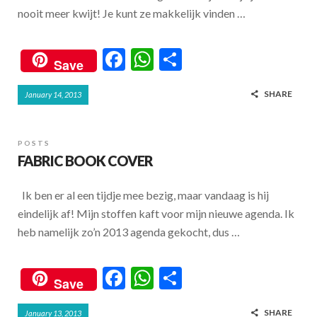
nooit meer kwijt! Je kunt ze makkelijk vinden …
F
W
S
Save
ac
h
h
SHARE
January 14, 2013
e
at
ar
b
s
e
o
A
POSTS
FABRIC BOOK COVER
o
p
k
p
Ik ben er al een tijdje mee bezig, maar vandaag is hij
eindelijk af! Mijn stoffen kaft voor mijn nieuwe agenda. Ik
heb namelijk zo’n 2013 agenda gekocht, dus …
F
W
S
Save
ac
h
h
SHARE
January 13, 2013