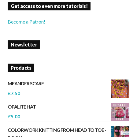
Get access to even more tutorials!
Become a Patron!
Newsletter
Products
MEANDER SCARF
£
7.50
OPALITE HAT
£
5.00
COLORWORK KNITTING FROM HEAD TO TOE -