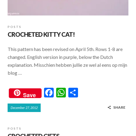
POSTS
CROCHETED KITTY CAT!
This pattern has been revised on April 5th. Rows 1-8 are
changed. English version in purple, below the Dutch
explanation. Misschien hebben jullie ze wel al eens op mijn
blog …
F
W
S
Save
ac
h
h
SHARE
December 27, 2012
e
at
ar
b
s
e
o
A
POSTS