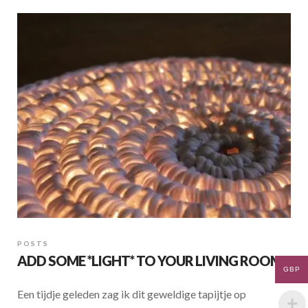
b
s
e
o
A
o
p
k
p
POSTS
ADD SOME *LIGHT* TO YOUR LIVING ROOM!
GBP
Een tijdje geleden zag ik dit geweldige tapijtje op