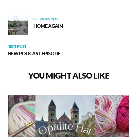
o
p
k
p
PREVIOUS POST
HOME AGAIN
NEXT POST
NEW PODCAST EPISODE
YOU MIGHT ALSO LIKE