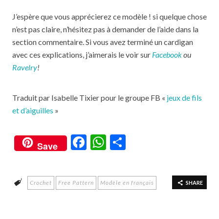
J’espère que vous apprécierez ce modèle ! si quelque chose
n’est pas claire, n’hésitez pas à demander de l’aide dans la
section commentaire. Si vous avez terminé un cardigan
avec ces explications, j’aimerais le voir sur
Facebook
ou
Ravelry
!
Traduit par Isabelle Tixier pour le groupe FB «
jeux de fils
et d’aiguilles
»
F
W
S
Save
ac
h
h
e
at
ar
Crochet
Free Pattern
Modèle en français
b
s
e
SHARE
o
A