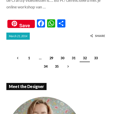
de Craftsy videolessen is…. Bo H.! Gefeliciteerd met je
online workshop van …
F
W
S
Save
ac
h
h
SHARE
March 21, 2014
e
at
ar
b
s
e
o
A
1
…
29
30
31
32
33
o
p
34
35
k
p
Meet the Designer