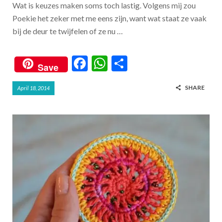
Wat is keuzes maken soms toch lastig. Volgens mij zou
Poekie het zeker met me eens zijn, want wat staat ze vaak
bij de deur te twijfelen of ze nu …
F
W
S
Save
ac
h
h
SHARE
April 18, 2014
e
at
ar
b
s
e
o
A
o
p
k
p