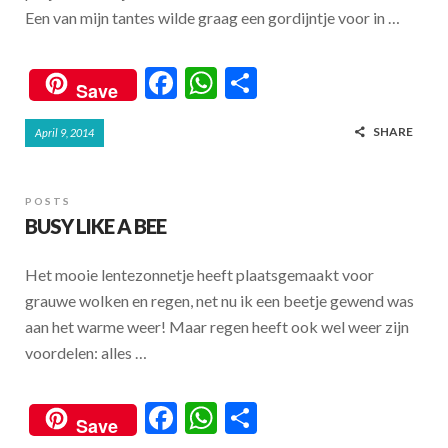
Een van mijn tantes wilde graag een gordijntje voor in …
F
W
S
Save
ac
h
h
SHARE
April 9, 2014
e
at
ar
b
s
e
o
A
POSTS
BUSY LIKE A BEE
o
p
k
p
Het mooie lentezonnetje heeft plaatsgemaakt voor
grauwe wolken en regen, net nu ik een beetje gewend was
aan het warme weer! Maar regen heeft ook wel weer zijn
voordelen: alles …
F
W
S
Save