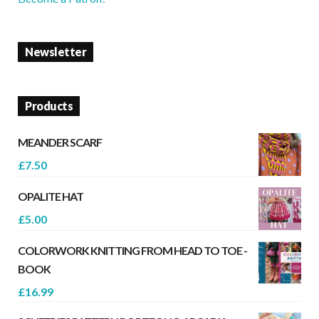
Newsletter
Products
MEANDER SCARF
£
7.50
OPALITE HAT
£
5.00
COLORWORK KNITTING FROM HEAD TO TOE -
BOOK
£
16.99