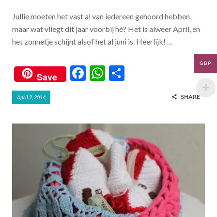
Jullie moeten het vast al van iedereen gehoord hebben,
maar wat vliegt dit jaar voorbij hè? Het is alweer April, en
het zonnetje schijnt alsof het al juni is. Heerlijk! …
GBP
F
W
S
Save
ac
h
h
SHARE
April 2, 2014
e
at
ar
b
s
e
o
A
o
p
k
p