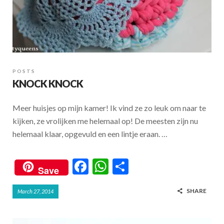
POSTS
KNOCK KNOCK
Meer huisjes op mijn kamer! Ik vind ze zo leuk om naar te
kijken, ze vrolijken me helemaal op! De meesten zijn nu
helemaal klaar, opgevuld en een lintje eraan. …
F
W
S
Save
ac
h
h
SHARE
March 27, 2014
e
at
ar
b
s
e