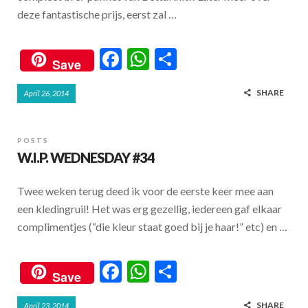
deze fantastische prijs, eerst zal …
F
W
S
Save
ac
h
h
SHARE
April 26, 2014
e
at
ar
b
s
e
o
A
POSTS
W.I.P. WEDNESDAY #34
o
p
k
p
Twee weken terug deed ik voor de eerste keer mee aan
een kledingruil! Het was erg gezellig, iedereen gaf elkaar
complimentjes (“die kleur staat goed bij je haar!” etc) en …
F
W
S
Save
ac
h
h
SHARE
April 23, 2014