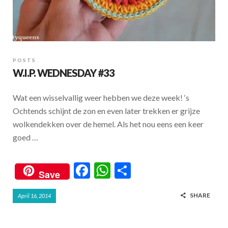
POSTS
W.I.P. WEDNESDAY #33
Wat een wisselvallig weer hebben we deze week! ‘s
Ochtends schijnt de zon en even later trekken er grijze
wolkendekken over de hemel. Als het nou eens een keer
goed …
F
W
S
Save
ac
h
h
SHARE
April 16, 2014
e
at
ar
b
s
e