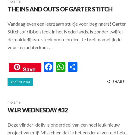
o
A
POSTS
THE INS AND OUTS OF GARTER STITCH
o
p
k
p
Vandaag even een leerzaam stukje voor beginners! Garter
Stitch, of ribbelsteek in het Nederlands, is zonder twijfel
de makkelijkste steek om te breien. Je breit namelijk de
voor- én achterkant …
F
W
S
Save
ac
h
h
SHARE
April 10, 2014
e
at
ar
b
s
e
o
A
POSTS
W.I.P. WEDNESDAY #32
o
p
k
p
Deze vlinder-doily is onderdeel van een heel leuk nieuw
project van mij! Misschien dat ik het eerder al verteld heb..