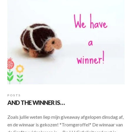
o
A
o
p
k
p
POSTS
AND THE WINNER IS…
Zoals jullie weten liep mijn giveaway afgelopen dinsdag af,
en de winnaar is gekozen! *Tromgeroffel* De winnaar van