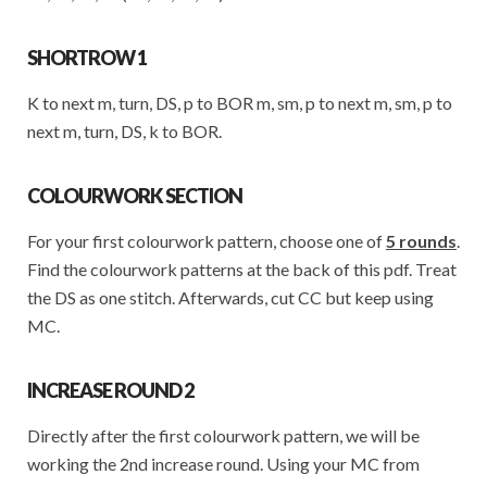
SHORTROW 1
K to next m, turn, DS, p to BOR m, sm, p to next m, sm, p to
next m, turn, DS, k to BOR.
COLOURWORK SECTION
For your first colourwork pattern, choose one of
5 rounds
.
Find the colourwork patterns at the back of this pdf. Treat
the DS as one stitch. Afterwards, cut CC but keep using
MC.
INCREASE ROUND 2
Directly after the first colourwork pattern, we will be
working the 2nd increase round. Using your MC from