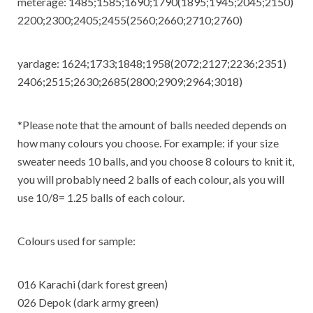
meterage: 1485;1585;1690;1790(1895;1945;2045;2150)
2200;2300;2405;2455(2560;2660;2710;2760)
yardage: 1624;1733;1848;1958(2072;2127;2236;2351)
2406;2515;2630;2685(2800;2909;2964;3018)
*Please note that the amount of balls needed depends on
how many colours you choose. For example: if your size
sweater needs 10 balls, and you choose 8 colours to knit it,
you will probably need 2 balls of each colour, als you will
use 10/8= 1.25 balls of each colour.
Colours used for sample:
016 Karachi (dark forest green)
026 Depok (dark army green)