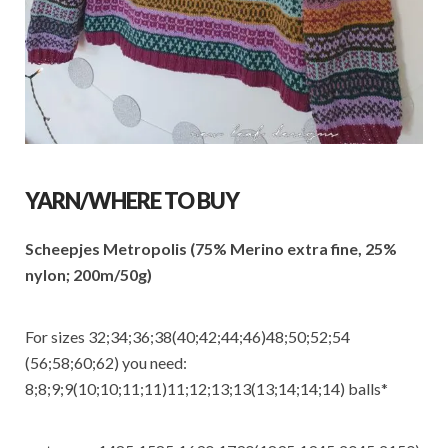
YARN/WHERE TO BUY
Scheepjes Metropolis (75% Merino extra fine, 25%
nylon; 200m/50g)
For sizes 32;34;36;38(40;42;44;46)48;50;52;54
(56;58;60;62) you need:
8;8;9;9(10;10;11;11)11;12;13;13(13;14;14;14) balls*