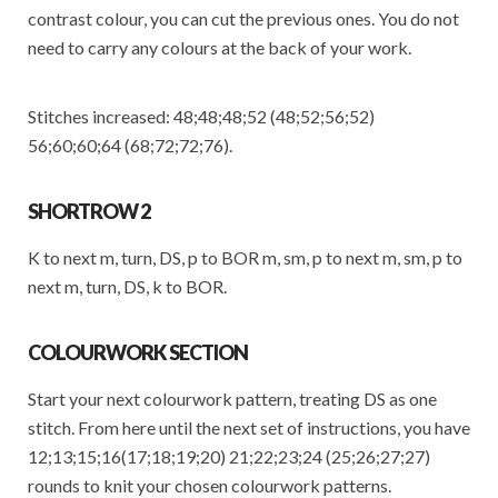
contrast colour, you can cut the previous ones. You do not
need to carry any colours at the back of your work.
Stitches increased: 48;48;48;52 (48;52;56;52)
56;60;60;64 (68;72;72;76).
SHORTROW 2
K to next m, turn, DS, p to BOR m, sm, p to next m, sm, p to
next m, turn, DS, k to BOR.
COLOURWORK SECTION
Start your next colourwork pattern, treating DS as one
stitch. From here until the next set of instructions, you have
12;13;15;16(17;18;19;20) 21;22;23;24 (25;26;27;27)
rounds to knit your chosen colourwork patterns.