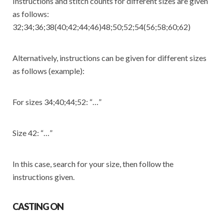
Instructions and stitch counts for different sizes are given
as follows:
32;34;36;38(40;42;44;46)48;50;52;54(56;58;60;62)
Alternatively, instructions can be given for different sizes
as follows (example):
For sizes 34;40;44;52: “…”
Size 42: “…”
In this case, search for your size, then follow the
instructions given.
CASTING ON