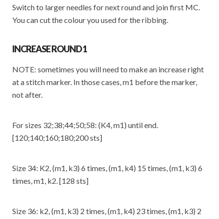
Switch to larger needles for next round and join first MC.
You can cut the colour you used for the ribbing.
INCREASE ROUND 1
NOTE: sometimes you will need to make an increase right
at a stitch marker. In those cases, m1 before the marker,
not after.
For sizes 32;38;44;50;58: (K4, m1) until end.
[120;140;160;180;200 sts]
Size 34: K2, (m1, k3) 6 times, (m1, k4) 15 times, (m1, k3) 6
times, m1, k2. [128 sts]
Size 36: k2, (m1, k3) 2 times, (m1, k4) 23 times, (m1, k3) 2