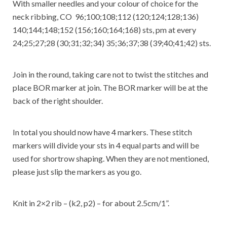
With smaller needles and your colour of choice for the
neck ribbing, CO 96;100;108;112 (120;124;128;136)
140;144;148;152 (156;160;164;168) sts, pm at every
24;25;27;28 (30;31;32;34) 35;36;37;38 (39;40;41;42) sts.
Join in the round, taking care not to twist the stitches and
place BOR marker at join. The BOR marker will be at the
back of the right shoulder.
In total you should now have 4 markers. These stitch
markers will divide your sts in 4 equal parts and will be
used for shortrow shaping. When they are not mentioned,
please just slip the markers as you go.
Knit in 2×2 rib – (k2, p2) – for about 2.5cm/1”.