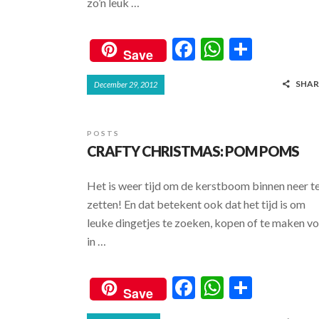
zo’n leuk …
F
W
S
Save
ac
h
h
SHAR
December 29, 2012
e
at
ar
b
s
e
o
A
POSTS
CRAFTY CHRISTMAS: POM POMS
o
p
k
p
Het is weer tijd om de kerstboom binnen neer t
zetten! En dat betekent ook dat het tijd is om
leuke dingetjes te zoeken, kopen of te maken v
in …
F
W
S
Save
ac
h
h