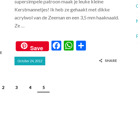
supersimpele patroon maak je leuke kleine
G
Kerstmannetjes! Ik heb ze gehaakt met dikke
acrylwol van de Zeeman en een 3,5 mm haaknaald.
Ze …
P
F
W
S
Save
ac
h
h
E
SHARE
October 24, 2012
e
at
ar
b
s
e
o
A
2
3
4
5
o
p
k
p