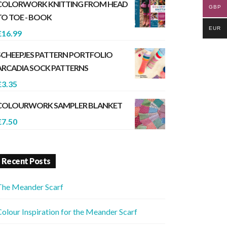
COLORWORK KNITTING FROM HEAD
GBP
TO TOE - BOOK
EUR
£
16.99
SCHEEPJES PATTERN PORTFOLIO
ARCADIA SOCK PATTERNS
£
3.35
COLOURWORK SAMPLER BLANKET
£
7.50
Recent Posts
The Meander Scarf
olour Inspiration for the Meander Scarf