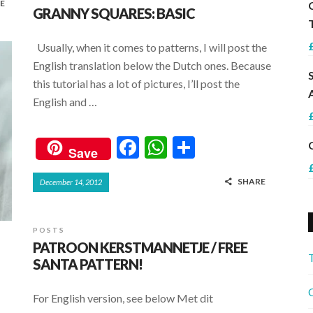
E
GRANNY SQUARES: BASIC
Usually, when it comes to patterns, I will post the
English translation below the Dutch ones. Because
this tutorial has a lot of pictures, I’ll post the
English and …
F
W
S
Save
ac
h
h
SHARE
December 14, 2012
e
at
ar
b
s
e
o
A
POSTS
PATROON KERSTMANNETJE / FREE
o
p
SANTA PATTERN!
k
p
C
For English version, see below Met dit