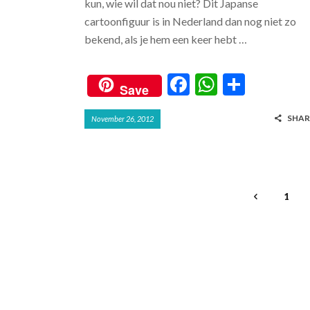
kun, wie wil dat nou niet? Dit Japanse
cartoonfiguur is in Nederland dan nog niet zo
bekend, als je hem een keer hebt …
F
W
S
Save
ac
h
h
SHAR
November 26, 2012
e
at
ar
b
s
e
o
A
o
p
1
k
p