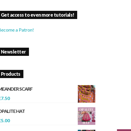
Get access to even more tutorials!
Become a Patron!
Newsletter
Products
MEANDER SCARF
£
7.50
OPALITE HAT
£
5.00