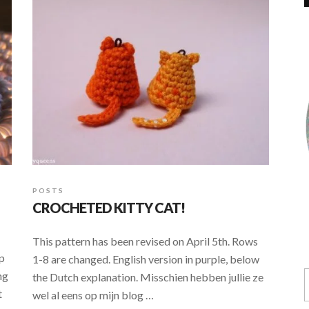
POSTS
CROCHETED KITTY CAT!
This pattern has been revised on April 5th. Rows
op
1-8 are changed. English version in purple, below
ng
the Dutch explanation. Misschien hebben jullie ze
t
wel al eens op mijn blog …