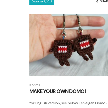
SHAR
December 9, 2012
e
at
ar
b
s
e
o
A
o
p
k
p
POSTS
MAKE YOUR OWN DOMO!
for English version, see below Een eigen Domo-