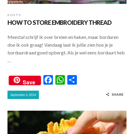
POSTS
HOW TO STORE EMBROIDERY THREAD
Meestal schrijf ik over breien en haken, maar borduren
doe ik ook graag! Vandaag laat ik jullie zien hoe je je
borduurdraad goed opbergt. Als je wel eens borduurt heb
…
F
W
S
Save
ac
h
h
SHARE
September 6, 2014
e
at
ar
b
s
e
o
A
o
p