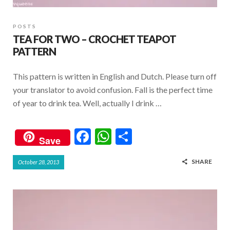
POSTS
TEA FOR TWO – CROCHET TEAPOT
PATTERN
This pattern is written in English and Dutch. Please turn off
your translator to avoid confusion. Fall is the perfect time
of year to drink tea. Well, actually I drink …
F
W
S
Save
ac
h
h
SHARE
October 28, 2013
e
at
ar
b
s
e
o
A
o
p