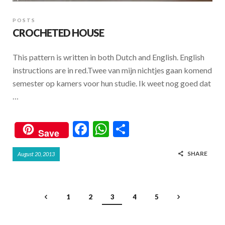
POSTS
CROCHETED HOUSE
This pattern is written in both Dutch and English. English
instructions are in red.Twee van mijn nichtjes gaan komend
semester op kamers voor hun studie. Ik weet nog goed dat
…
F
W
S
Save
ac
h
h
SHARE
August 20, 2013
e
at
ar
b
s
e
o
A
1
2
3
4
5
o
p