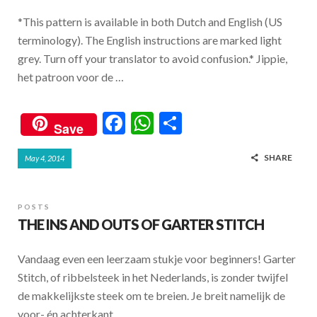
*This pattern is available in both Dutch and English (US
terminology). The English instructions are marked light
grey. Turn off your translator to avoid confusion.* Jippie,
het patroon voor de …
F
W
S
Save
ac
h
h
SHARE
May 4, 2014
e
at
ar
b
s
e
o
A
POSTS
THE INS AND OUTS OF GARTER STITCH
o
p
k
p
Vandaag even een leerzaam stukje voor beginners! Garter
Stitch, of ribbelsteek in het Nederlands, is zonder twijfel
de makkelijkste steek om te breien. Je breit namelijk de
voor- én achterkant …