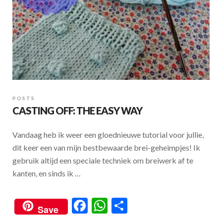
POSTS
CASTING OFF: THE EASY WAY
Vandaag heb ik weer een gloednieuwe tutorial voor jullie,
dit keer een van mijn bestbewaarde brei-geheimpjes! Ik
gebruik altijd een speciale techniek om breiwerk af te
kanten, en sinds ik …
F
W
S
Save
ac
h
h