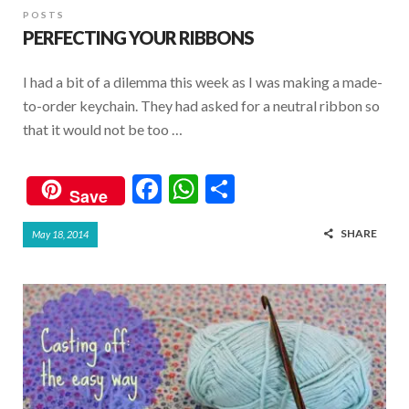
POSTS
PERFECTING YOUR RIBBONS
I had a bit of a dilemma this week as I was making a made-
to-order keychain. They had asked for a neutral ribbon so
that it would not be too …
F
W
S
Save
ac
h
h
SHARE
May 18, 2014
e
at
ar
b
s
e
o
A
o
p
k
p