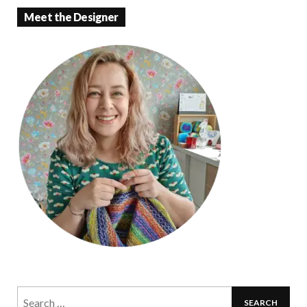
k
p
Meet the Designer