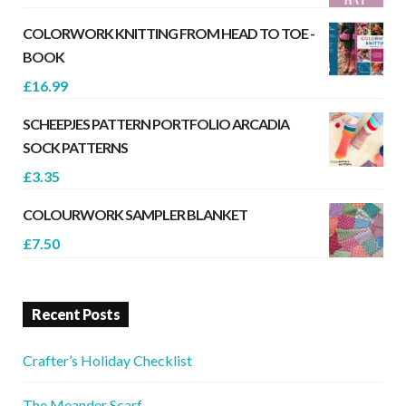
COLORWORK KNITTING FROM HEAD TO TOE -
BOOK
£
16.99
SCHEEPJES PATTERN PORTFOLIO ARCADIA
SOCK PATTERNS
£
3.35
COLOURWORK SAMPLER BLANKET
£
7.50
Recent Posts
Crafter’s Holiday Checklist
The Meander Scarf