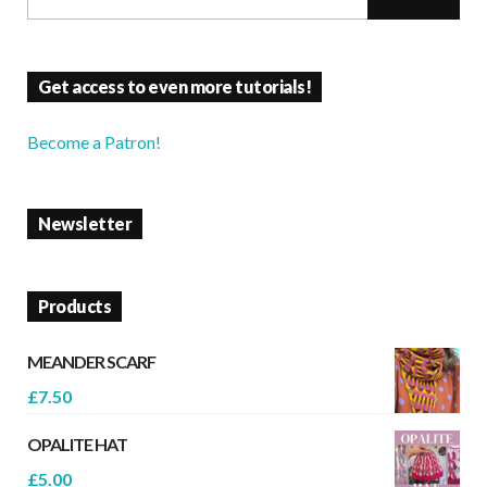
Get access to even more tutorials!
Become a Patron!
Newsletter
Products
MEANDER SCARF
£
7.50
OPALITE HAT
£
5.00