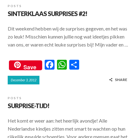
b
s
e
POSTS
o
A
SINTERKLAAS SURPRISES #2!
o
p
Dit weekend hebben wij de surprises gegeven, en het was
k
p
zo leuk! Misschien kunnen jullie nog wat ideetjes pikken
van ons, er waren echt leuke surprises bij! Mijn vader en …
F
W
S
Save
ac
h
h
SHARE
December 3, 2012
e
at
ar
b
s
e
POSTS
o
A
SURPRISE-TIJD!
o
p
Het komt er weer aan: het heerlijk avondje! Alle
k
p
Nederlandse kindjes zitten met smart te wachten op hun
rijkelijk gevulde schoentjes. Voor andere mensen gaat het