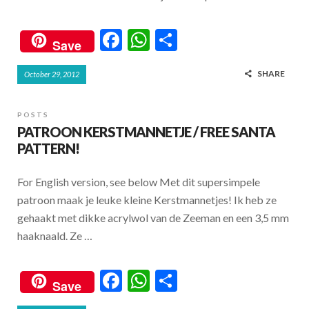
F
W
S
Save
ac
h
h
SHARE
October 29, 2012
e
at
ar
b
s
e
POSTS
o
A
PATROON KERSTMANNETJE / FREE SANTA
o
p
PATTERN!
k
p
For English version, see below Met dit supersimpele
patroon maak je leuke kleine Kerstmannetjes! Ik heb ze
gehaakt met dikke acrylwol van de Zeeman en een 3,5 mm
haaknaald. Ze …
F
W
S
Save
ac
h
h