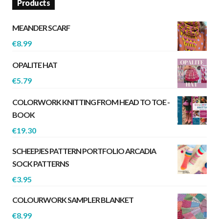
Products
MEANDER SCARF
€
8.99
OPALITE HAT
€
5.79
COLORWORK KNITTING FROM HEAD TO TOE -
BOOK
€
19.30
SCHEEPJES PATTERN PORTFOLIO ARCADIA
SOCK PATTERNS
€
3.95
COLOURWORK SAMPLER BLANKET
€
8.99