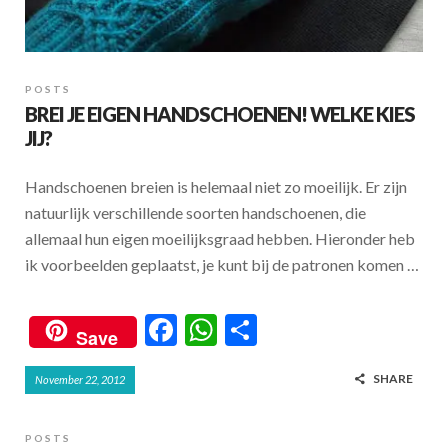
POSTS
BREI JE EIGEN HANDSCHOENEN! WELKE KIES
JIJ?
Handschoenen breien is helemaal niet zo moeilijk. Er zijn
natuurlijk verschillende soorten handschoenen, die
allemaal hun eigen moeilijksgraad hebben. Hieronder heb
ik voorbeelden geplaatst, je kunt bij de patronen komen …
F
W
S
Save
ac
h
h
SHARE
November 22, 2012
e
at
ar
b
s
e
POSTS