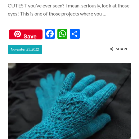
k
p
CUTEST you’ve ever seen? I mean, seriously, look at those
eyes! This is one of those projects where you …
F
W
S
Save
ac
h
h
SHARE
November 23, 2012
e
at
ar
b
s
e
o
A
o
p
k
p