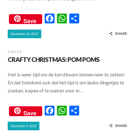
F
W
S
Save
ac
h
h
SHARE
December 14, 2012
e
at
ar
b
s
e
POSTS
o
A
CRAFTY CHRISTMAS: POM POMS
o
p
Het is weer tijd om de kerstboom binnen neer te zetten!
k
p
En dat betekent ook dat het tijd is om leuke dingetjes te
zoeken, kopen of te maken voor in …
F
W
S
Save
ac
h
h
SHARE
December 9, 2012
e
at
ar