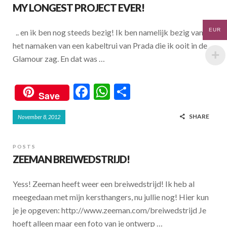
o
A
MY LONGEST PROJECT EVER!
o
p
EUR
.. en ik ben nog steeds bezig! Ik ben namelijk bezig van
k
p
het namaken van een kabeltrui van Prada die ik ooit in de
Glamour zag. En dat was …
F
W
S
Save
ac
h
h
SHARE
November 8, 2012
e
at
ar
b
s
e
POSTS
o
A
ZEEMAN BREIWEDSTRIJD!
o
p
Yess! Zeeman heeft weer een breiwedstrijd! Ik heb al
k
p
meegedaan met mijn kersthangers, nu jullie nog! Hier kun
je je opgeven: http://www.zeeman.com/breiwedstrijd Je
hoeft alleen maar een foto van je ontwerp …