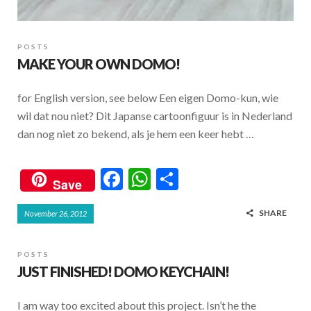
POSTS
MAKE YOUR OWN DOMO!
for English version, see below Een eigen Domo-kun, wie
wil dat nou niet? Dit Japanse cartoonfiguur is in Nederland
dan nog niet zo bekend, als je hem een keer hebt …
F
W
S
Save
ac
h
h
SHARE
November 26, 2012
e
at
ar
b
s
e
POSTS
o
A
JUST FINISHED! DOMO KEYCHAIN!
o
p
I am way too excited about this project. Isn’t he the