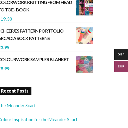
COLORWORK KNITTING FROM HEAD
TO TOE - BOOK
€
19.30
SCHEEPJES PATTERN PORTFOLIO
ARCADIA SOCK PATTERNS
€
3.95
GBP
COLOURWORK SAMPLER BLANKET
EUR
€
8.99
Recent Posts
The Meander Scarf
olour Inspiration for the Meander Scarf