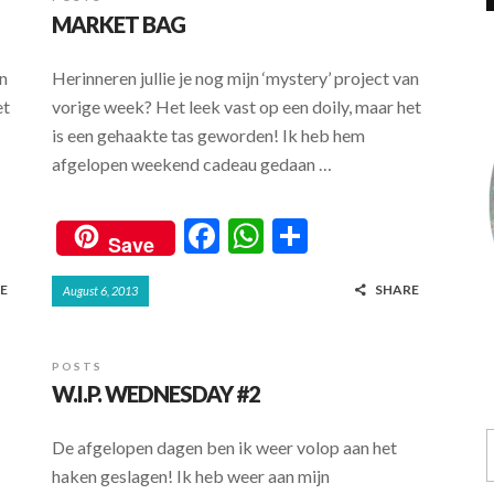
MARKET BAG
an
Herinneren jullie je nog mijn ‘mystery’ project van
et
vorige week? Het leek vast op een doily, maar het
is een gehaakte tas geworden! Ik heb hem
afgelopen weekend cadeau gedaan …
F
W
S
Save
ac
h
h
E
SHARE
August 6, 2013
e
at
ar
b
s
e
o
A
POSTS
W.I.P. WEDNESDAY #2
o
p
k
p
De afgelopen dagen ben ik weer volop aan het
haken geslagen! Ik heb weer aan mijn