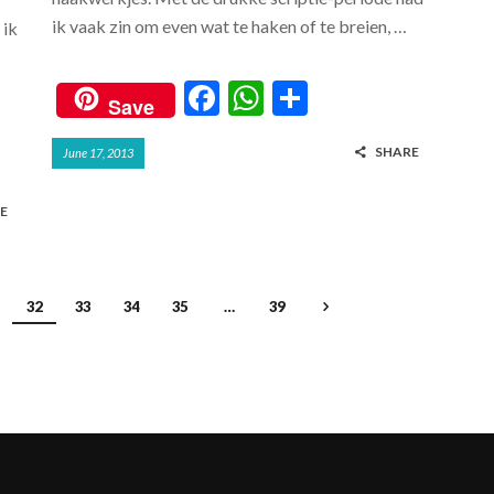
ik vaak zin om even wat te haken of te breien, …
 ik
F
W
S
Save
ac
h
h
SHARE
June 17, 2013
e
at
ar
b
s
e
E
o
A
o
p
k
p
32
33
34
35
…
39