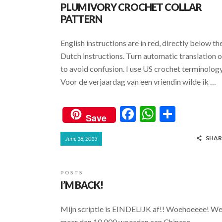
PLUM IVORY CROCHET COLLAR
PATTERN
English instructions are in red, directly below th
Dutch instructions. Turn automatic translation o
to avoid confusion. I use US crochet terminolog
Voor de verjaardag van een vriendin wilde ik …
F
W
S
Save
ac
h
h
SHAR
June 18, 2013
e
at
ar
b
s
e
o
A
POSTS
I’M BACK!
o
p
k
p
Mijn scriptie is EINDELIJK af!! Woehoeeee! We
meer dan 10.000 woorden aan Chinese