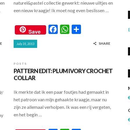
 en
naturel&pastel collectie gewerkt: nieuwe uiltjes en
…
een nieuw kraagje! Ik moet nog even beslissen …
F
W
S
Save
ac
h
h
E
SHARE
July 31, 2013
e
at
ar
b
s
e
o
A
POSTS
PATTERN EDIT: PLUM IVORY CROCHET
o
p
COLLAR
k
p
Ik merkte dat ik een paar foutjes had gemaakt in
9/
het patroon van mijn gehaakte kraagje, maar nu
zijn ze allemaal verholpen. Ik was een rij vergeten,
en het begin …
hy