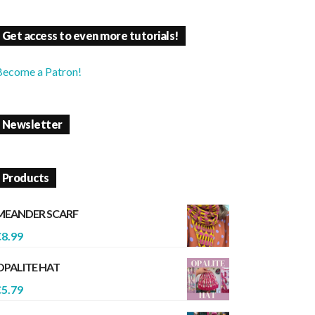
Get access to even more tutorials!
Become a Patron!
Newsletter
Products
MEANDER SCARF
€
8.99
OPALITE HAT
€
5.79