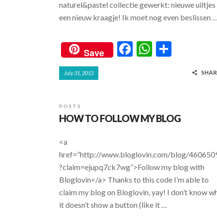
naturel&pastel collectie gewerkt: nieuwe uiltjes
een nieuw kraagje! Ik moet nog even beslissen 
F
W
S
Save
ac
h
h
SHAR
July 31, 2013
e
at
ar
b
s
e
o
A
POSTS
HOW TO FOLLOW MY BLOG
o
p
k
p
<a
href=”http://www.bloglovin.com/blog/460650
?claim=ejupq7ck7wg”>Follow my blog with
Bloglovin</a> Thanks to this code I’m able to
claim my blog on Bloglovin, yay! I don’t know w
it doesn’t show a button (like it …