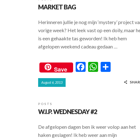
MARKET BAG
Herinneren jullie je nog mijn ‘mystery’ project v
vorige week? Het leek vast op een doily, maar h
is een gehaakte tas geworden! Ik heb hem
afgelopen weekend cadeau gedaan …
F
W
S
Save
ac
h
h
SHAR
August 6, 2013
e
at
ar
b
s
e
o
A
POSTS
W.I.P. WEDNESDAY #2
o
p
k
p
De afgelopen dagen ben ik weer volop aan het
haken geslagen! Ik heb weer aan mijn