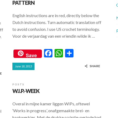
PATTERN
G
English instructions are in red, directly below the
Dutch instructions. Turn automatic translation off
e
to avoid confusion. I use US crochet terminology.
ff
P
Voor de verjaardag van een vriendin wilde ik …
y.
F
W
S
Save
ac
h
h
SHARE
June 18, 2013
e
at
ar
E
b
s
e
o
A
POSTS
W.I.P.-WEEK
o
p
k
p
Overal in mijne kamer liggen WIPs, oftewel
‘Works in progress’, onafgemaakte brei- en
l
haakwerkjes. Met de drukke scriptie-periode had