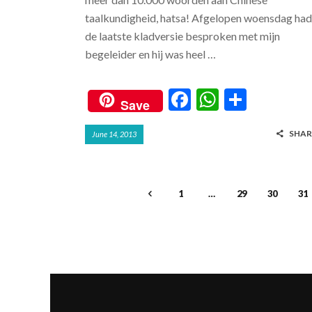
taalkundigheid, hatsa! Afgelopen woensdag had
de laatste kladversie besproken met mijn
begeleider en hij was heel …
F
W
S
Save
ac
h
h
SHAR
June 14, 2013
e
at
ar
b
s
e
o
A
1
…
29
30
31
o
p
k
p