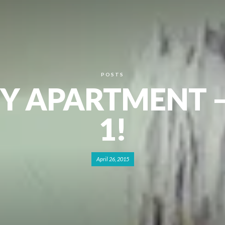
POSTS
IY APARTMENT –
1!
April 26, 2015