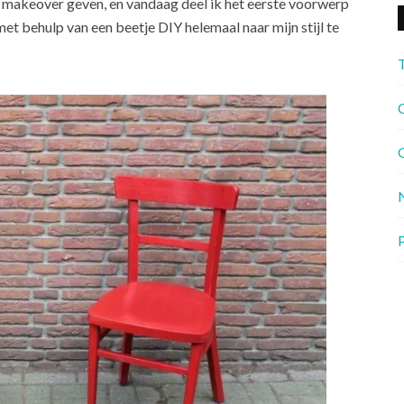
n makeover geven, en vandaag deel ik het eerste voorwerp
met behulp van een beetje DIY helemaal naar mijn stijl te
C
G
P