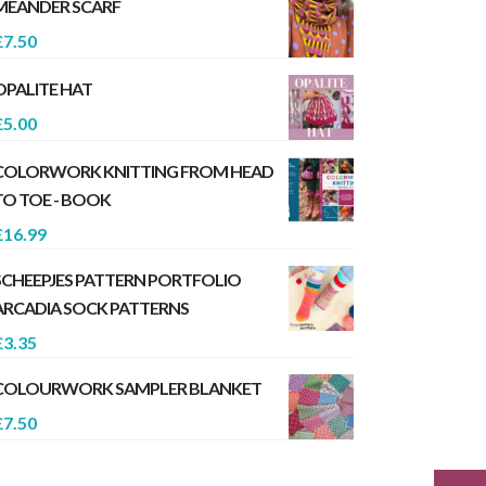
MEANDER SCARF
£
7.50
OPALITE HAT
£
5.00
COLORWORK KNITTING FROM HEAD
TO TOE - BOOK
£
16.99
SCHEEPJES PATTERN PORTFOLIO
ARCADIA SOCK PATTERNS
£
3.35
COLOURWORK SAMPLER BLANKET
£
7.50