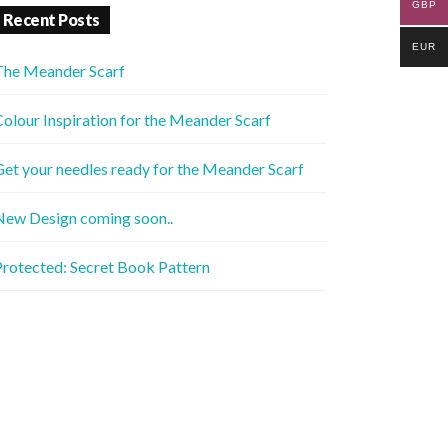
GBP
Recent Posts
EUR
The Meander Scarf
olour Inspiration for the Meander Scarf
et your needles ready for the Meander Scarf
New Design coming soon..
rotected: Secret Book Pattern