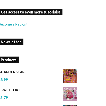
Get access to even more tutorials!
Become a Patron!
Newsletter
Products
MEANDER SCARF
€
8.99
OPALITE HAT
€
5.79