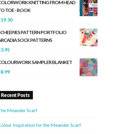
COLORWORK KNITTING FROM HEAD
TO TOE - BOOK
€
19.30
SCHEEPJES PATTERN PORTFOLIO
ARCADIA SOCK PATTERNS
€
3.95
COLOURWORK SAMPLER BLANKET
€
8.99
Recent Posts
The Meander Scarf
olour Inspiration for the Meander Scarf