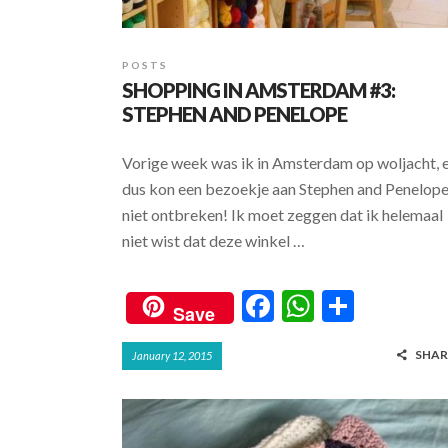
POSTS
SHOPPING IN AMSTERDAM #3:
STEPHEN AND PENELOPE
Vorige week was ik in Amsterdam op woljacht, 
dus kon een bezoekje aan Stephen and Penelop
niet ontbreken! Ik moet zeggen dat ik helemaal
niet wist dat deze winkel …
F
W
S
Save
ac
h
h
SHAR
January 12, 2015
e
at
ar
b
s
e
o
A