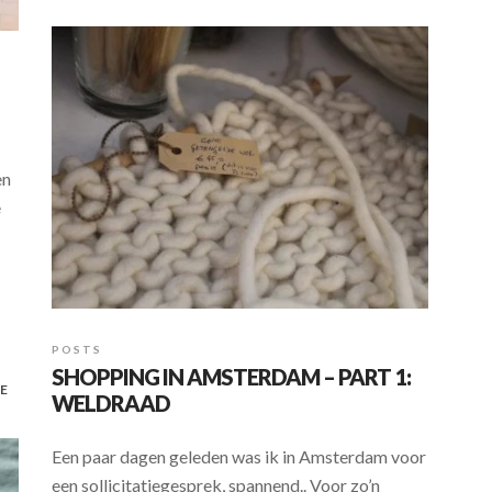
b
s
e
o
A
o
p
k
p
en
e
POSTS
SHOPPING IN AMSTERDAM – PART 1:
E
WELDRAAD
Een paar dagen geleden was ik in Amsterdam voor
een sollicitatiegesprek, spannend.. Voor zo’n