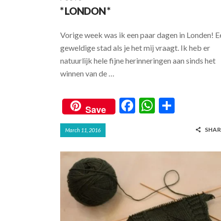
* LONDON *
Vorige week was ik een paar dagen in Londen! E
geweldige stad als je het mij vraagt. Ik heb er
natuurlijk hele fijne herinneringen aan sinds het
winnen van de …
F
W
S
Save
ac
h
h
SHAR
March 11, 2016
e
at
ar
b
s
e
o
A
o
p
k
p