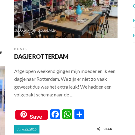
G
P
POSTS
E
DAGJE ROTTERDAM
Afgelopen weekend gingen mijn moeder en ik een
dagje naar Rotterdam. We zijn er niet zo vaak
geweest dus was het extra leuk! We hadden een
volgepakt schema: naar de …
F
W
S
Save
ac
h
h
SHARE
June 22, 2015
e
at
ar