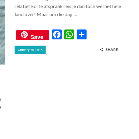
relatief korte afspraak reis je dan toch wel het hele
land over! Maar om die dag …
F
W
S
Save
ac
h
h
SHARE
January 10, 2015
e
at
ar
b
s
e
o
A
o
p
k
p
e
e