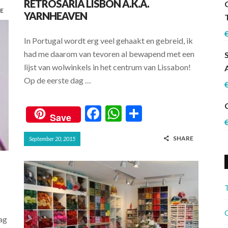
RETROSARIA LISBON A.K.A.
E
YARNHEAVEN
In Portugal wordt erg veel gehaakt en gebreid, ik
had me daarom van tevoren al bewapend met een
lijst van wolwinkels in het centrum van Lissabon!
Op de eerste dag …
F
W
S
Save
ac
h
h
SHARE
September 20, 2015
e
at
ar
b
s
e
o
A
o
p
k
p
C
dag