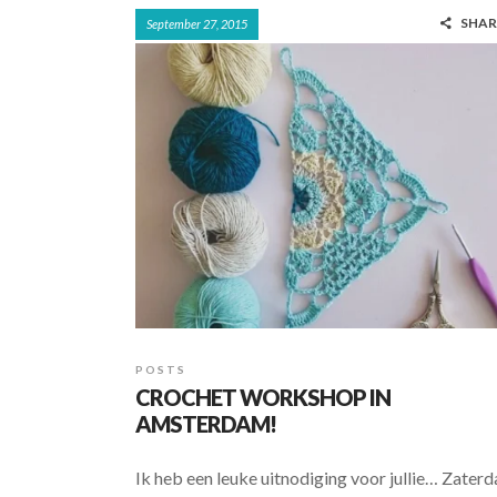
ac
h
h
SHAR
September 27, 2015
e
at
ar
b
s
e
o
A
o
p
k
p
POSTS
CROCHET WORKSHOP IN
AMSTERDAM!
Ik heb een leuke uitnodiging voor jullie… Zater