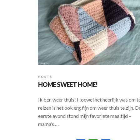
o
p
k
p
POSTS
HOME SWEET HOME!
Ik ben weer thuis! Hoewel het heerlijk was om t
reizen is het ook erg fijn om weer thuis te zijn. D
eerste avond stond mijn favoriete maaltijd –
mama’s …