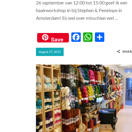
26 september van 12:00 tot 15:00 geef ik een
haakworkshop in bij Stephen & Penelope in
Amsterdam! En wel over misschien wel …
F
W
S
Save
ac
h
h
SHAR
August 27, 2015
e
at
ar
b
s
e
o
A
o
p
k
p