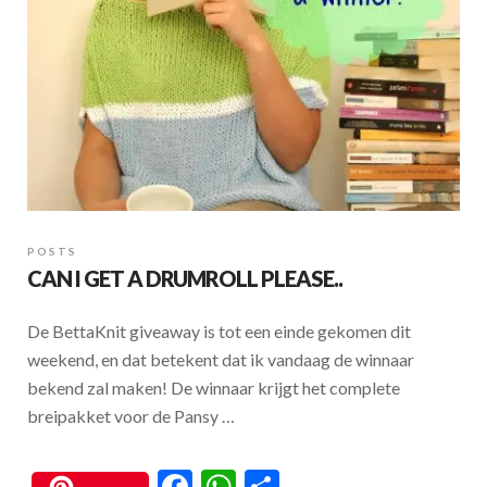
POSTS
CAN I GET A DRUMROLL PLEASE..
De BettaKnit giveaway is tot een einde gekomen dit
weekend, en dat betekent dat ik vandaag de winnaar
bekend zal maken! De winnaar krijgt het complete
breipakket voor de Pansy …
F
W
S