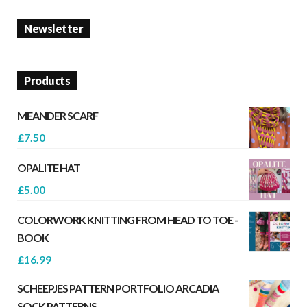
Newsletter
Products
MEANDER SCARF
£
7.50
OPALITE HAT
£
5.00
COLORWORK KNITTING FROM HEAD TO TOE -
BOOK
£
16.99
SCHEEPJES PATTERN PORTFOLIO ARCADIA
SOCK PATTERNS