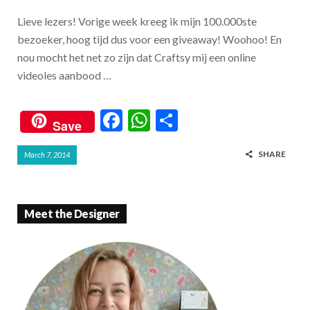
Lieve lezers! Vorige week kreeg ik mijn 100.000ste
bezoeker, hoog tijd dus voor een giveaway! Woohoo! En
nou mocht het net zo zijn dat Craftsy mij een online
videoles aanbood …
F
W
S
Save
ac
h
h
SHARE
March 7, 2014
e
at
ar
b
s
e
o
A
Meet the Designer
o
p
k
p