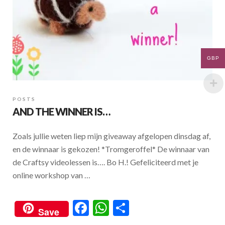
GBP
POSTS
AND THE WINNER IS…
Zoals jullie weten liep mijn giveaway afgelopen dinsdag af,
en de winnaar is gekozen! *Tromgeroffel* De winnaar van
de Craftsy videolessen is…. Bo H.! Gefeliciteerd met je
online workshop van …
F
W
S
Save
ac
h
h