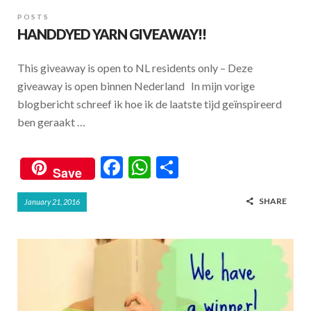
o
A
POSTS
o
p
HANDDYED YARN GIVEAWAY!!
k
p
This giveaway is open to NL residents only – Deze
giveaway is open binnen Nederland In mijn vorige
blogbericht schreef ik hoe ik de laatste tijd geïnspireerd
ben geraakt …
F
W
S
Save
ac
h
h
SHARE
January 21, 2016
e
at
ar
b
s
e
o
A
o
p
k
p