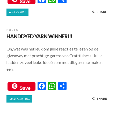
Save
ac
h
h
SHARE
April 25, 2017
e
at
ar
b
s
e
o
A
POSTS
HANDDYED YARN WINNER!!!
o
p
k
p
Oh, wat was het leuk om jullie reacties te lezen op de
giveaway met prachtige garens van Craftfulness! Jullie
hadden zoveel leuke ideeën om met dit garen te maken:
een …
F
W
S
Save
ac
h
h
SHARE
January 30, 2016
e
at
ar
b
s
e