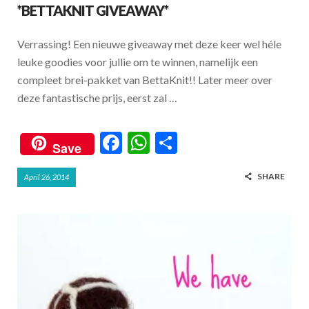
*BETTAKNIT GIVEAWAY*
Verrassing! Een nieuwe giveaway met deze keer wel héle
leuke goodies voor jullie om te winnen, namelijk een
compleet brei-pakket van BettaKnit!! Later meer over
deze fantastische prijs, eerst zal …
F
W
S
Save
ac
h
h
SHARE
April 26, 2014
e
at
ar
b
s
e
o
A
o
p
k
p