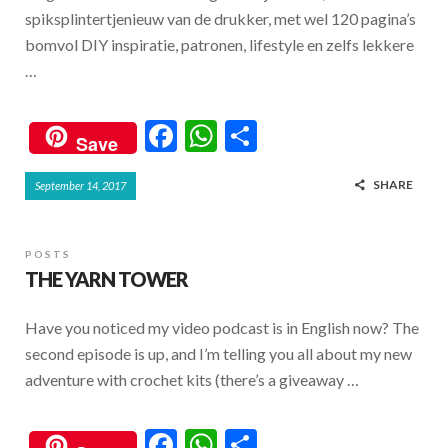
spiksplintertjenieuw van de drukker, met wel 120 pagina’s
bomvol DIY inspiratie, patronen, lifestyle en zelfs lekkere
…
F
W
S
Save
ac
h
h
SHARE
September 14, 2017
e
at
ar
b
s
e
o
A
POSTS
THE YARN TOWER
o
p
k
p
Have you noticed my video podcast is in English now? The
second episode is up, and I’m telling you all about my new
adventure with crochet kits (there’s a giveaway …
F
W
S