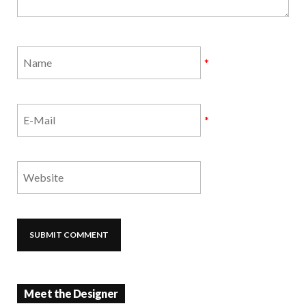
*
*
Meet the Designer