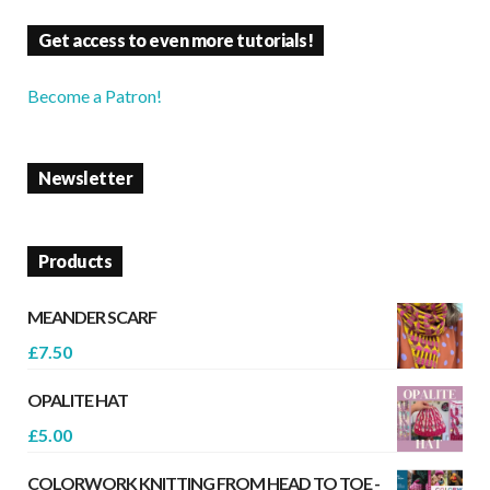
Get access to even more tutorials!
Become a Patron!
Newsletter
Products
MEANDER SCARF
£
7.50
OPALITE HAT
£
5.00
COLORWORK KNITTING FROM HEAD TO TOE -