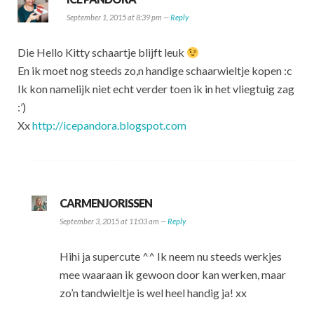
September 1, 2015 at 8:39 pm —
Reply
Die Hello Kitty schaartje blijft leuk
En ik moet nog steeds zo,n handige schaarwieltje kopen :c
Ik kon namelijk niet echt verder toen ik in het vliegtuig zag
:’)
Xx
http://icepandora.blogspot.com
CARMENJORISSEN
September 3, 2015 at 11:03 am —
Reply
Hihi ja supercute ^^ Ik neem nu steeds werkjes
mee waaraan ik gewoon door kan werken, maar
zo’n tandwieltje is wel heel handig ja! xx