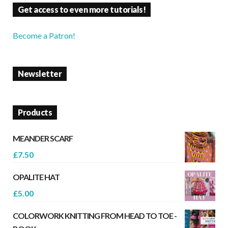
Get access to even more tutorials!
Become a Patron!
Newsletter
Products
MEANDER SCARF
£
7.50
OPALITE HAT
£
5.00
COLORWORK KNITTING FROM HEAD TO TOE -