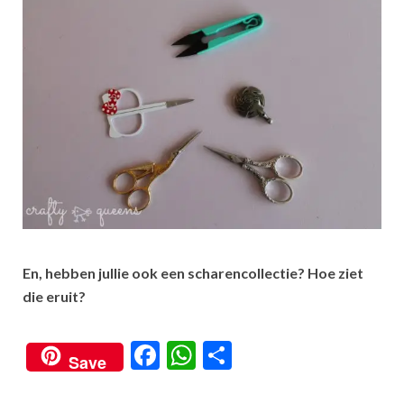
En, hebben jullie ook een scharencollectie? Hoe ziet
die eruit?
F
W
S
Save
ac
h
h