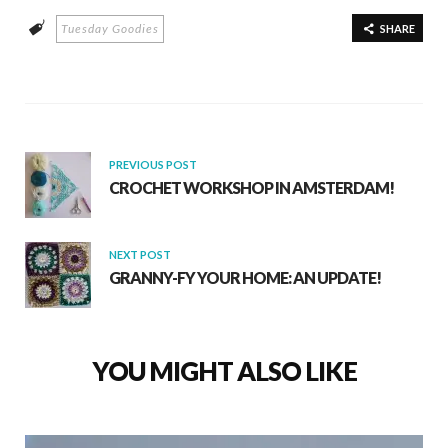
e
at
ar
Tuesday Goodies
b
s
e
SHARE
o
A
o
p
k
p
PREVIOUS POST
CROCHET WORKSHOP IN AMSTERDAM!
NEXT POST
GRANNY-FY YOUR HOME: AN UPDATE!
YOU MIGHT ALSO LIKE