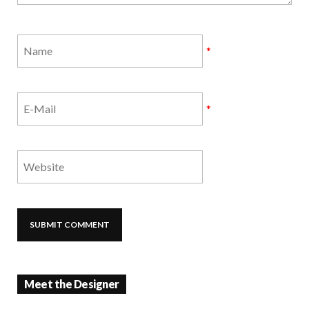
*
*
Meet the Designer