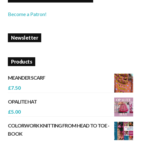
Become a Patron!
Newsletter
Products
MEANDER SCARF
£
7.50
OPALITE HAT
£
5.00
COLORWORK KNITTING FROM HEAD TO TOE -
BOOK