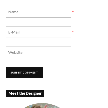
*
*
Meet the Designer