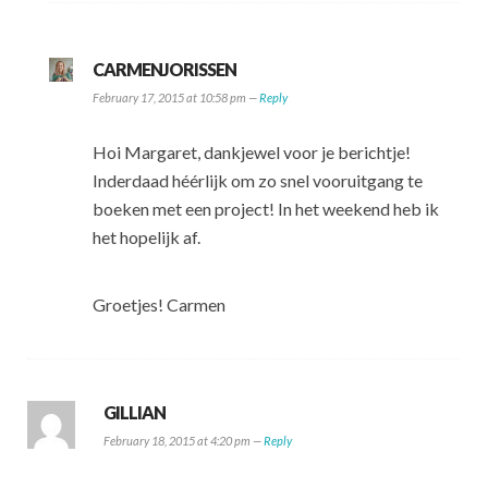
CARMENJORISSEN
February 17, 2015 at 10:58 pm —
Reply
Hoi Margaret, dankjewel voor je berichtje!
Inderdaad héérlijk om zo snel vooruitgang te
boeken met een project! In het weekend heb ik
het hopelijk af.
Groetjes! Carmen
GILLIAN
February 18, 2015 at 4:20 pm —
Reply