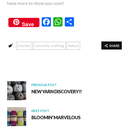
have more to show you soon!
F
W
S
Save
ac
h
h
e
at
ar
Crochet
Currently crafting
Haken
b
s
e
SHARE
o
A
o
p
k
p
PREVIOUS POST
NEW YARN DISCOVERY!!
NEXT POST
BLOOMIN' MARVELOUS