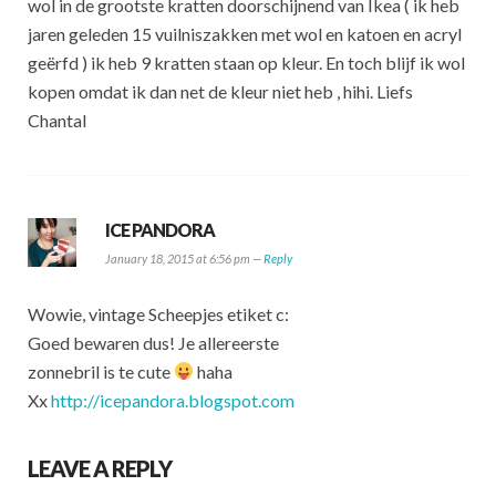
wol in de grootste kratten doorschijnend van Ikea ( ik heb
jaren geleden 15 vuilniszakken met wol en katoen en acryl
geërfd ) ik heb 9 kratten staan op kleur. En toch blijf ik wol
kopen omdat ik dan net de kleur niet heb , hihi. Liefs
Chantal
ICE PANDORA
January 18, 2015 at 6:56 pm —
Reply
Wowie, vintage Scheepjes etiket c:
Goed bewaren dus! Je allereerste
zonnebril is te cute
haha
Xx
http://icepandora.blogspot.com
LEAVE A REPLY