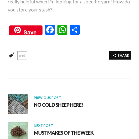
really helpful when I’m looking for a specific yarn! How do
you store your stash?
F
W
S
Save
ac
h
h
e
at
ar
wol
b
s
e
SHARE
o
A
o
p
k
p
PREVIOUS POST
NO COLD SHEEP HERE!
NEXT POST
MUSTMAKES OF THE WEEK