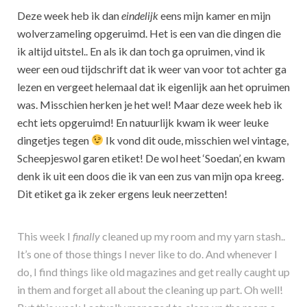
Deze week heb ik dan
eindelijk
eens mijn kamer en mijn
wolverzameling opgeruimd. Het is een van die dingen die
ik altijd uitstel.. En als ik dan toch ga opruimen, vind ik
weer een oud tijdschrift dat ik weer van voor tot achter ga
lezen en vergeet helemaal dat ik eigenlijk aan het opruimen
was. Misschien herken je het wel! Maar deze week heb ik
echt iets opgeruimd! En natuurlijk kwam ik weer leuke
dingetjes tegen
Ik vond dit oude, misschien wel vintage,
Scheepjeswol garen etiket! De wol heet ‘Soedan’, en kwam
denk ik uit een doos die ik van een zus van mijn opa kreeg.
Dit etiket ga ik zeker ergens leuk neerzetten!
This week I
finally
cleaned up my room and my yarn stash..
It’s one of those things I never like to do. And whenever I
do, I find things like old magazines and get really caught up
in them and forget all about the cleaning up part. Oh well!