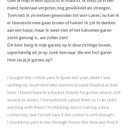
toen ik mijn vriend opzocht in Madrid. Ik vond ze in een
mand, helemaal vergeten, nog gewikkeld als strengen.
Toen heb ik ze meteen gewonden tot wol-‘cakes’, nu kan ik
er tenminste mee gaan breien of haken! Ik zat te denken
aan een topje, maar ik weet niet of het katoenen garen
zacht genoeg is.. we zullen zien!
Dit keer berg ik mijn garens op in doorzichtige boxen,
superhandig als je op zoek ben naar ‘die ene bol’ garen.
Hoe sla jij je garens op?
I bought this cotton yarn in Spain last year, when I was
visiting my boyfriend who worked around Madrid at that
time. I found them in a basket, totally forgotten about, still
wound as skeins. I immediately caked them so I can start
working with them! I’m thinking about making a nice
cotton top, but I’m not sure if the cotton is soft enough..
I stored my yarn in see-through boxes this time and find it