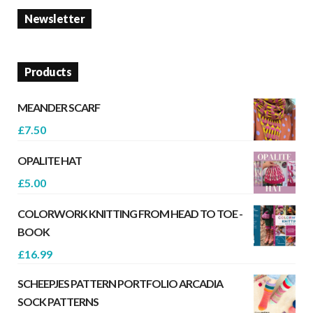
Newsletter
Products
MEANDER SCARF
£
7.50
OPALITE HAT
£
5.00
COLORWORK KNITTING FROM HEAD TO TOE -
BOOK
£
16.99
SCHEEPJES PATTERN PORTFOLIO ARCADIA
SOCK PATTERNS