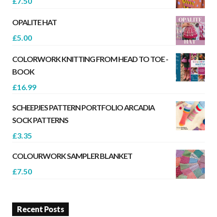
£
7.50
OPALITE HAT
£
5.00
COLORWORK KNITTING FROM HEAD TO TOE -
BOOK
£
16.99
SCHEEPJES PATTERN PORTFOLIO ARCADIA
SOCK PATTERNS
£
3.35
COLOURWORK SAMPLER BLANKET
£
7.50
Recent Posts