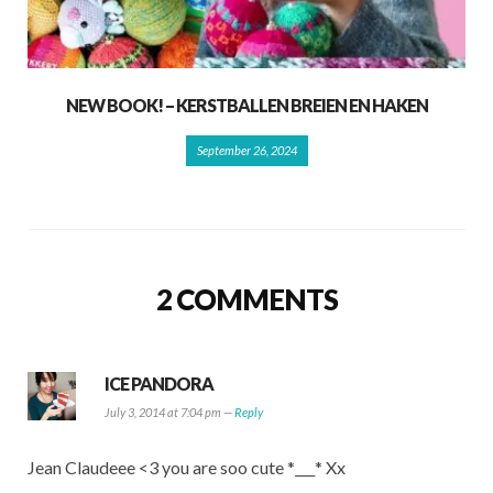
NEW BOOK! – KERSTBALLEN BREIEN EN HAKEN
September 26, 2024
2 COMMENTS
ICE PANDORA
July 3, 2014 at 7:04 pm —
Reply
Jean Claudeee <3 you are soo cute *___* Xx