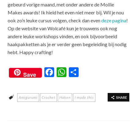
gebeurd vorige maand, met onder andere de Mollie
Makes awards! Ik hield het even niet meer bij. Wil je nou
ook zo’n leuke cursus volgen, check dan even
deze pagina
!
Op de website van Wolcafé kun je trouwens ook nog
andere leuke workshops vinden, en ook bijvoorbeeld
haakpakketten als je er verder geen begeleiding bij nodig
hebt. Happy crafting!
F
W
S
Save
ac
h
h
e
at
ar
Amigurumi
Crochet
Haken
I made this
b
s
e
SHARE
o
A
o
p
k
p