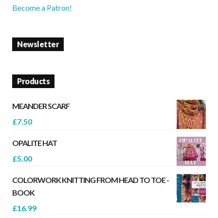
Become a Patron!
Newsletter
Products
MEANDER SCARF
£
7.50
OPALITE HAT
£
5.00
COLORWORK KNITTING FROM HEAD TO TOE -
BOOK
£
16.99