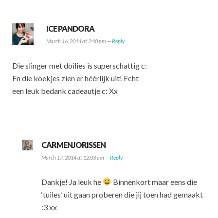
ICE PANDORA
March 16, 2014 at 2:40 pm —
Reply
Die slinger met doilies is superschattig c:
En die koekjes zien er héérlijk uit! Echt
een leuk bedank cadeautje c: Xx
CARMENJORISSEN
March 17, 2014 at 12:03 am —
Reply
Dankje! Ja leuk he
Binnenkort maar eens die
‘tuiles’ uit gaan proberen die jij toen had gemaakt
:3 xx