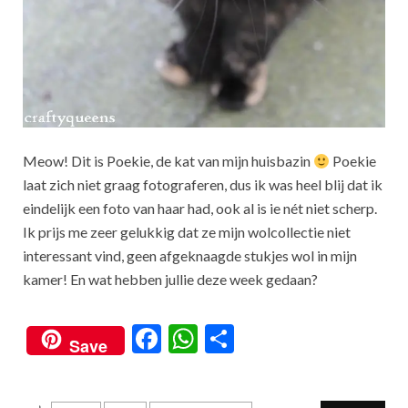
Meow! Dit is Poekie, de kat van mijn huisbazin
Poekie
laat zich niet graag fotograferen, dus ik was heel blij dat ik
eindelijk een foto van haar had, ook al is ie nét niet scherp.
Ik prijs me zeer gelukkig dat ze mijn wolcollectie niet
interessant vind, geen afgeknaagde stukjes wol in mijn
kamer! En wat hebben jullie deze week gedaan?
F
W
S
Save
ac
h
h
e
at
ar