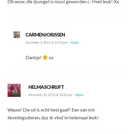
Oh wow, die ijsvogel is mooi geworden c: Heel leuk! Xx
CARMENJORISSEN
December 5, 2013 at 12:23 pm —
Reply
Dankje!
xx
HELMASCHRIJFT
December 10, 2013 at 10:42 pm —
Reply
Wauw! Die uil is echt heel gaaf! Een van m’n
lievelingsdieren, dus ik vind ‘m helemaal leuk!