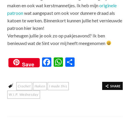
maken en ook wat kerstmannetjes. Ik heb mijn
originele
patroon
wat aangepast om ook voor dunnere draad als
katoen te werken. Binnenkort kunnen jullie het vernieuwde
patroon hier lezen!
Verheugen jullie je ook zo op pakjesavond? Ik ben
benieuwd wat de Sint voor mij heeft meegenomen
F
W
S
Save
ac
h
h
e
at
ar
Crochet
Haken
I made this
b
s
e
SHARE
W.I.P. Wednesday
o
A
o
p
k
p