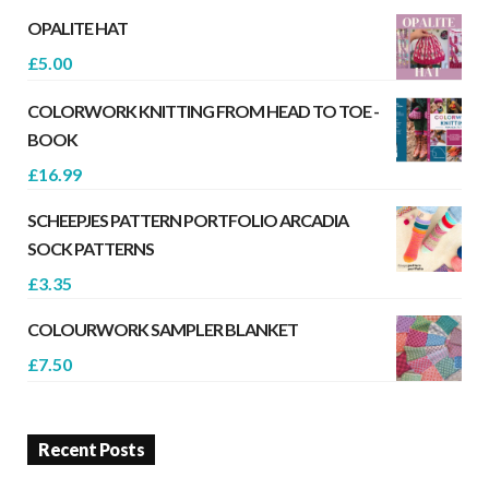
OPALITE HAT
£
5.00
COLORWORK KNITTING FROM HEAD TO TOE -
BOOK
£
16.99
SCHEEPJES PATTERN PORTFOLIO ARCADIA
SOCK PATTERNS
£
3.35
COLOURWORK SAMPLER BLANKET
£
7.50
Recent Posts