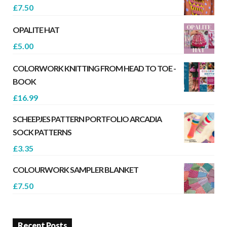
£
7.50
OPALITE HAT
£
5.00
COLORWORK KNITTING FROM HEAD TO TOE -
BOOK
£
16.99
SCHEEPJES PATTERN PORTFOLIO ARCADIA
SOCK PATTERNS
£
3.35
COLOURWORK SAMPLER BLANKET
£
7.50
Recent Posts