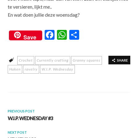
te versieren, lijkt me..
En wat doen jullie deze woensdag?
F
W
S
Save
ac
h
h
e
at
ar
Crochet
Currently crafting
Granny squares
b
s
e
SHARE
Haken
ravelry
W.I.P. Wednesday
o
A
o
p
k
p
PREVIOUS POST
W.I.P. WEDNESDAY #3
NEXT POST