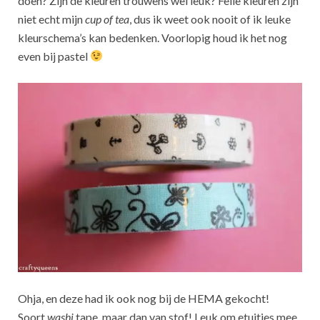
doen? Zijn de kleuren trouwens wel leuk? Felle kleuren zijn
niet echt mijn
cup of tea
, dus ik weet ook nooit of ik leuke
kleurschema’s kan bedenken. Voorlopig houd ik het nog
even bij pastel
Ohja, en deze had ik ook nog bij de HEMA gekocht!
Soort
washi
tape, maar dan van stof! Leuk om etuitjes mee