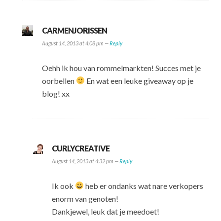
CARMENJORISSEN
August 14, 2013 at 4:08 pm —
Reply
Oehh ik hou van rommelmarkten! Succes met je
oorbellen
En wat een leuke giveaway op je
blog! xx
CURLYCREATIVE
August 14, 2013 at 4:32 pm —
Reply
Ik ook
heb er ondanks wat nare verkopers
enorm van genoten!
Dankjewel, leuk dat je meedoet!