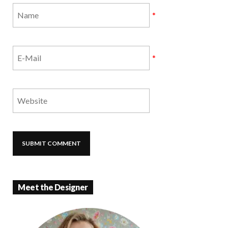
*
*
Meet the Designer