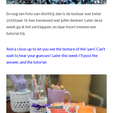
En nog een foto van dichtbij, dan is de textuur wat beter
zichtbaar. Ik ben benieuwd wat jullie denken! Later deze
week ga ik het verklappen, en daar hoort meteen een
tutorial bij.
And a close-up to let you see the texture of the ‘yarn’. Can’t
wait to hear your guesses! Later this week I’ll post the
answer, and the tutorial.