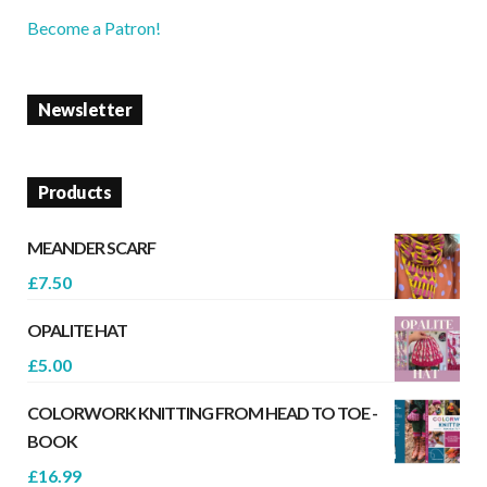
Become a Patron!
Newsletter
Products
MEANDER SCARF
£
7.50
OPALITE HAT
£
5.00
COLORWORK KNITTING FROM HEAD TO TOE -
BOOK
£
16.99