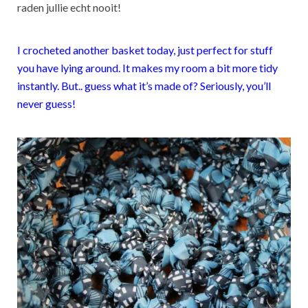
raden jullie echt nooit!
I crocheted another basket today, just perfect for stuff
you have lying around. It makes my room a bit more tidy
instantly. But.. guess what it’s made of? Seriously, you’ll
never guess!