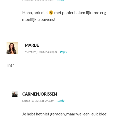
Haha, ook niet
met papier haken lijkt me erg
moeilijk trouwens!
MARIJE
March 26, 2013 at 4:53 pm —
Reply
lint?
CARMENJORISSEN
March 26, 2013 at 9:46 pm —
Reply
Je hebt het niet geraden, maar wel een leuk idee!