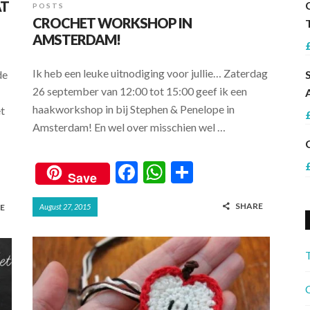
AT
POSTS
CROCHET WORKSHOP IN
AMSTERDAM!
Ik heb een leuke uitnodiging voor jullie… Zaterdag
de
26 september van 12:00 tot 15:00 geef ik een
haakworkshop in bij Stephen & Penelope in
et
Amsterdam! En wel over misschien wel …
F
W
S
Save
ac
h
h
SHARE
E
August 27, 2015
e
at
ar
b
s
e
o
A
o
p
C
k
p