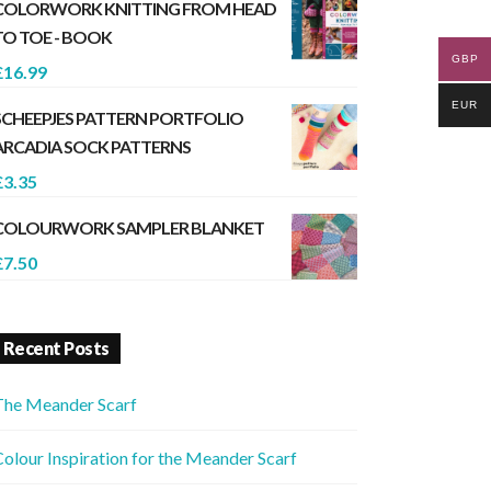
COLORWORK KNITTING FROM HEAD
TO TOE - BOOK
GBP
£
16.99
EUR
SCHEEPJES PATTERN PORTFOLIO
ARCADIA SOCK PATTERNS
£
3.35
COLOURWORK SAMPLER BLANKET
£
7.50
Recent Posts
The Meander Scarf
olour Inspiration for the Meander Scarf