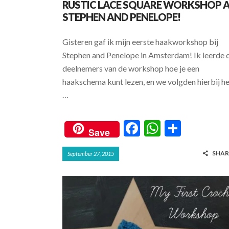
RUSTIC LACE SQUARE WORKSHOP 
STEPHEN AND PENELOPE!
Gisteren gaf ik mijn eerste haakworkshop bij
Stephen and Penelope in Amsterdam! Ik leerde 
deelnemers van de workshop hoe je een
haakschema kunt lezen, en we volgden hierbij h
…
F
W
S
Save
ac
h
h
SHAR
September 27, 2015
e
at
ar
b
s
e
o
A
o
p
k
p