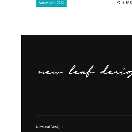
SHAR
November 4, 2013
e
at
ar
b
s
e
o
A
o
p
k
p
New Leaf Designs