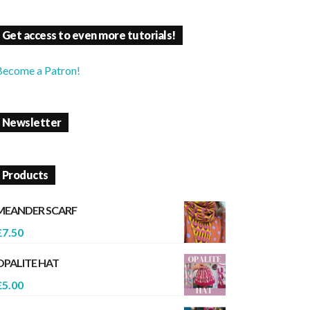
Get access to even more tutorials!
Become a Patron!
Newsletter
Products
MEANDER SCARF
£
7.50
OPALITE HAT
£
5.00