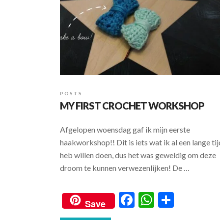
POSTS
MY FIRST CROCHET WORKSHOP
Afgelopen woensdag gaf ik mijn eerste
haakworkshop!! Dit is iets wat ik al een lange tij
heb willen doen, dus het was geweldig om deze
droom te kunnen verwezenlijken! De …
F
W
S
Save
ac
h
h