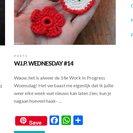
G
P
POSTS
W.I.P. WEDNESDAY #14
Wauw, het is alweer de 14e Work In Progress
Woensdag! Het verbaast me eigenlijk dat ik jullie
d
weer elke week wat nieuws kan laten zien, kun je
nagaan hoeveel haak- …
F
W
S
Save
ac
h
h