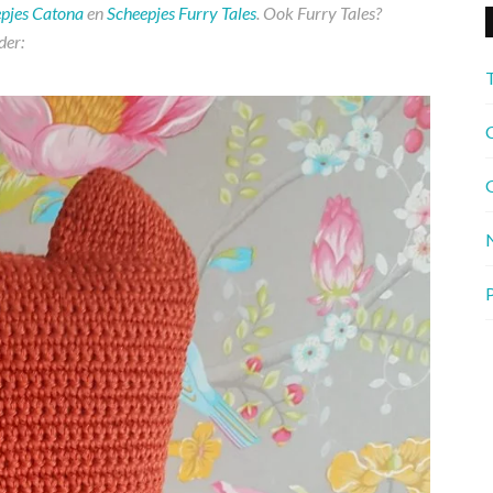
pjes Catona
en
Scheepjes Furry Tales
. Ook Furry Tales?
der:
C
G
P