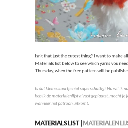
Isn’t that just the cutest thing? I want to make a
Materials list below to see which yarns you need,
Thursday, when the free pattern will be publish
Is dat kleine staartje niet superschattig? Nu wil ik
heb ik de materialenlijst alvast geplaatst, mocht j
wanneer het patroon uitkomt.
MATERIALS LIST |
MATERIALEN LIJ