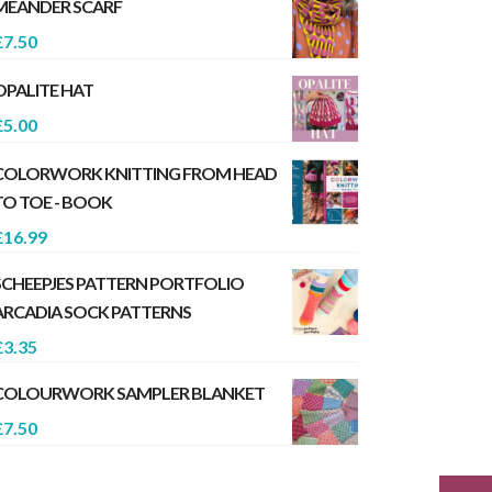
MEANDER SCARF
£
7.50
OPALITE HAT
£
5.00
COLORWORK KNITTING FROM HEAD
TO TOE - BOOK
£
16.99
SCHEEPJES PATTERN PORTFOLIO
ARCADIA SOCK PATTERNS
£
3.35
COLOURWORK SAMPLER BLANKET
£
7.50