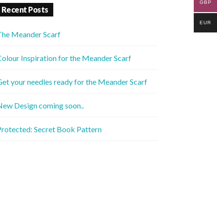
GBP
Recent Posts
EUR
The Meander Scarf
olour Inspiration for the Meander Scarf
et your needles ready for the Meander Scarf
New Design coming soon..
rotected: Secret Book Pattern