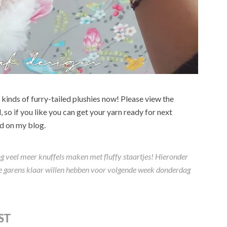
ll kinds of furry-tailed plushies now! Please view the
 so if you like you can get your yarn ready for next
ed on my blog.
 nog veel meer knuffels maken met fluffy staartjes! Hieronder
e je garens klaar willen hebben voor volgende week donderdag
ST