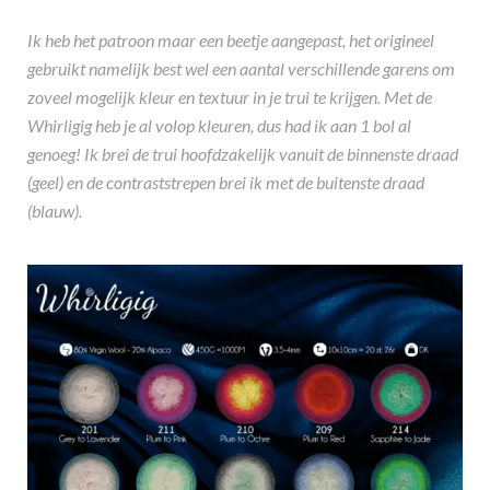
Ik heb het patroon maar een beetje aangepast, het origineel
gebruikt namelijk best wel een aantal verschillende garens om
zoveel mogelijk kleur en textuur in je trui te krijgen. Met de
Whirligig heb je al volop kleuren, dus had ik aan 1 bol al
genoeg! Ik brei de trui hoofdzakelijk vanuit de binnenste draad
(geel) en de contraststrepen brei ik met de buitenste draad
(blauw).