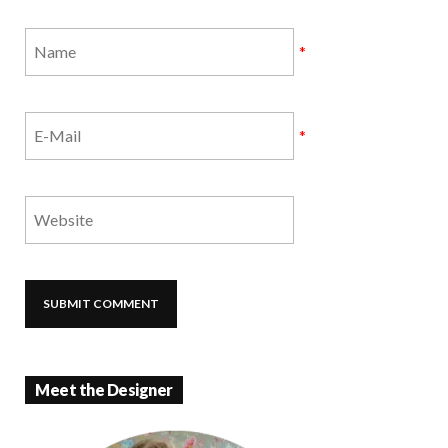
*
*
Meet the Designer