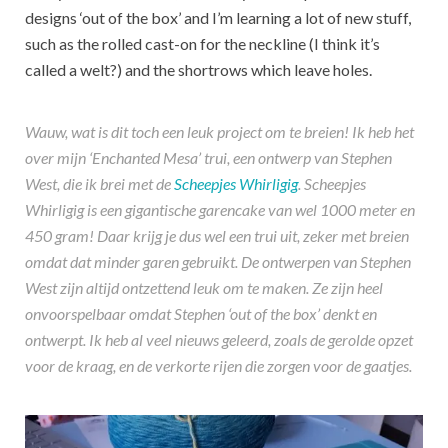
designs ‘out of the box’ and I’m learning a lot of new stuff,
such as the rolled cast-on for the neckline (I think it’s
called a welt?) and the shortrows which leave holes.
Wauw, wat is dit toch een leuk project om te breien! Ik heb het
over mijn ‘Enchanted Mesa’ trui, een ontwerp van Stephen
West, die ik brei met de
Scheepjes Whirligig
. Scheepjes
Whirligig is een gigantische garencake van wel 1000 meter en
450 gram! Daar krijg je dus wel een trui uit, zeker met breien
omdat dat minder garen gebruikt. De ontwerpen van Stephen
West zijn altijd ontzettend leuk om te maken. Ze zijn heel
onvoorspelbaar omdat Stephen ‘out of the box’ denkt en
ontwerpt. Ik heb al veel nieuws geleerd, zoals de gerolde opzet
voor de kraag, en de verkorte rijen die zorgen voor de gaatjes.