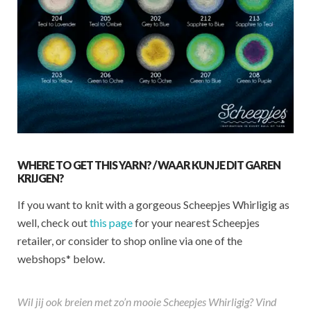
WHERE TO GET THIS YARN? / WAAR KUN JE DIT GAREN
KRIJGEN?
If you want to knit with a gorgeous Scheepjes Whirligig as
well, check out
this page
for your nearest Scheepjes
retailer, or consider to shop online via one of the
webshops* below.
Wil jij ook breien met zo’n mooie Scheepjes Whirligig? Vind