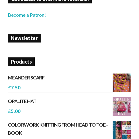
Become a Patron!
Newsletter
Products
MEANDER SCARF
£
7.50
OPALITE HAT
£
5.00
COLORWORK KNITTING FROM HEAD TO TOE -
BOOK