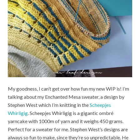
My goodness, I can’t get over how fun my new WIP is! I’m
talking about my Enchanted Mesa sweater, a design by
Stephen West which I’m knitting in the
Scheepjes
Whirligig
. Scheepjes Whirligig is a gigantic ombré
yarncake with 1000m of yarn and it weighs 450 grams.
Perfect for a sweater for me. Stephen West’s designs are
always so fun to make, since they’re so unpredictable. He