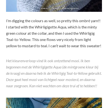
I’m digging the colours as well, so pretty this ombré yarn!!
I started with the Whirligigette Aqua, which is the minty
green colour at the collar, and then I used the Whirligig
Teal-to-Yellow. This one flows very nicely from light
yellow to mustard to teal. I can’t wait to wear this sweater!
Het kleurenverloop vind ik ook ontzettend mooi. Ik ben
begonnen met de Whirligigette Aqua (de mintgroene kleur bij
de kraag) en daarna heb ik de Whirligig Teal-to-Yellow gebruikt.
Deze gaat heel mooi van lichtgeel naar mosterd, en daarna
naar zeegroen. Kan niet wachten om deze trui af te hebben!!