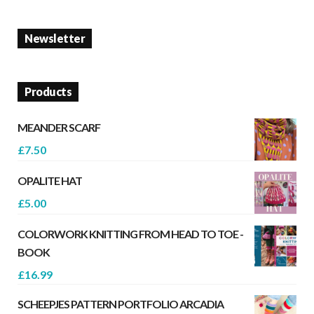
Newsletter
Products
MEANDER SCARF
£
7.50
OPALITE HAT
£
5.00
COLORWORK KNITTING FROM HEAD TO TOE -
BOOK
£
16.99
SCHEEPJES PATTERN PORTFOLIO ARCADIA