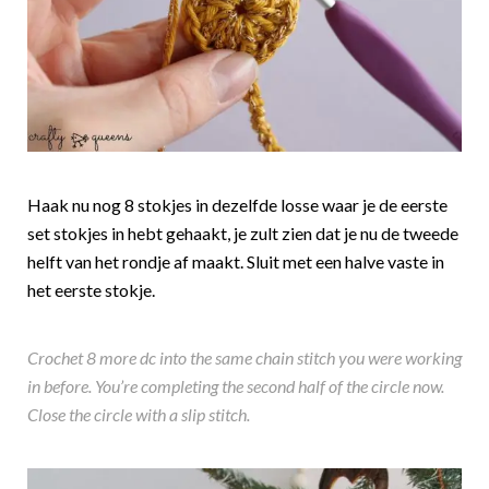
Haak nu nog 8 stokjes in dezelfde losse waar je de eerste
set stokjes in hebt gehaakt, je zult zien dat je nu de tweede
helft van het rondje af maakt. Sluit met een halve vaste in
het eerste stokje.
Crochet 8 more dc into the same chain stitch you were working
in before. You’re completing the second half of the circle now.
Close the circle with a slip stitch.