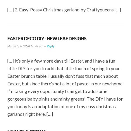
[…] 3. Easy-Peasy Christmas garland by Craftyqueens […]
EASTER DECO DIY - NEW LEAF DESIGNS
March 6, 2022 at 10:42 pm —
Reply
[…] It’s only a few more days till Easter, and I have a fun
little DIY for you to add that little touch of spring to your
Easter brunch table. I usually don’t fuss that much about
Easter, but since there’s not a lot of pastel in our new home
I’m taking every opportunity I can get to add some
gorgeous baby pinks and minty greens! The DIY I have for
you today is an adaptation of one of my easy christmas
garlands right here. […]