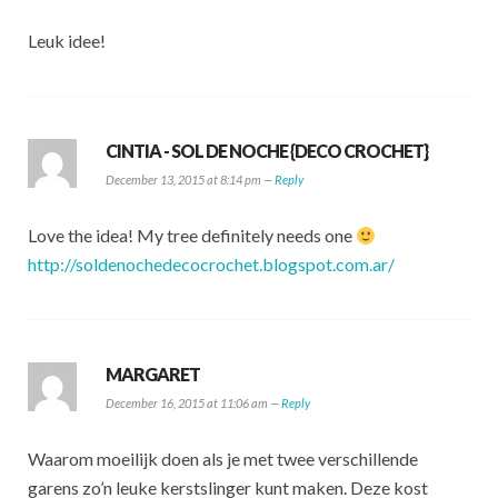
Leuk idee!
CINTIA - SOL DE NOCHE {DECO CROCHET}
December 13, 2015 at 8:14 pm —
Reply
Love the idea! My tree definitely needs one
http://soldenochedecocrochet.blogspot.com.ar/
MARGARET
December 16, 2015 at 11:06 am —
Reply
Waarom moeilijk doen als je met twee verschillende
garens zo’n leuke kerstslinger kunt maken. Deze kost