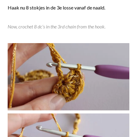
Haak nu 8 stokjes in de 3e losse vanaf de naald.
Now, crochet 8 dc’s in the 3rd chain from the hook.