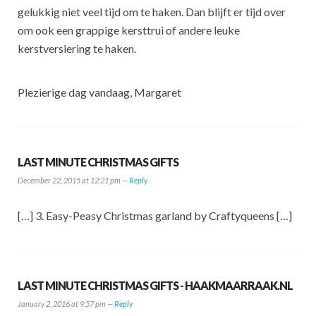
gelukkig niet veel tijd om te haken. Dan blijft er tijd over
om ook een grappige kersttrui of andere leuke
kerstversiering te haken.
Plezierige dag vandaag, Margaret
LAST MINUTE CHRISTMAS GIFTS
December 22, 2015 at 12:21 pm —
Reply
[…] 3. Easy-Peasy Christmas garland by Craftyqueens […]
LAST MINUTE CHRISTMAS GIFTS - HAAKMAARRAAK.NL
January 2, 2016 at 9:57 pm —
Reply