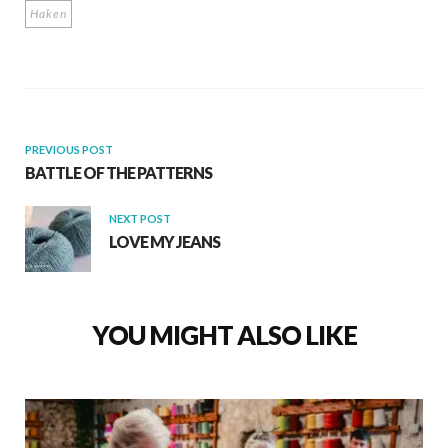
Haken
o
A
o
p
k
p
PREVIOUS POST
BATTLE OF THE PATTERNS
NEXT POST
LOVE MY JEANS
YOU MIGHT ALSO LIKE