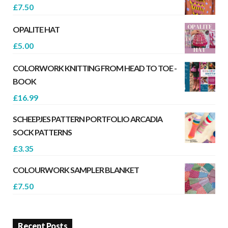
£
7.50
OPALITE HAT
£
5.00
COLORWORK KNITTING FROM HEAD TO TOE -
BOOK
£
16.99
SCHEEPJES PATTERN PORTFOLIO ARCADIA
SOCK PATTERNS
£
3.35
COLOURWORK SAMPLER BLANKET
£
7.50
Recent Posts