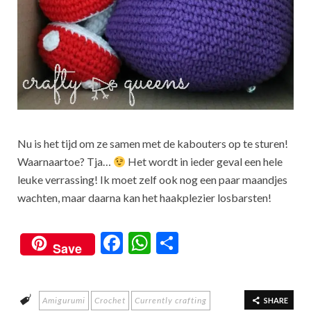
Nu is het tijd om ze samen met de kabouters op te sturen!
Waarnaartoe? Tja…
Het wordt in ieder geval een hele
leuke verrassing! Ik moet zelf ook nog een paar maandjes
wachten, maar daarna kan het haakplezier losbarsten!
F
W
S
Save
ac
h
h
e
at
ar
Amigurumi
Crochet
Currently crafting
b
s
e
SHARE