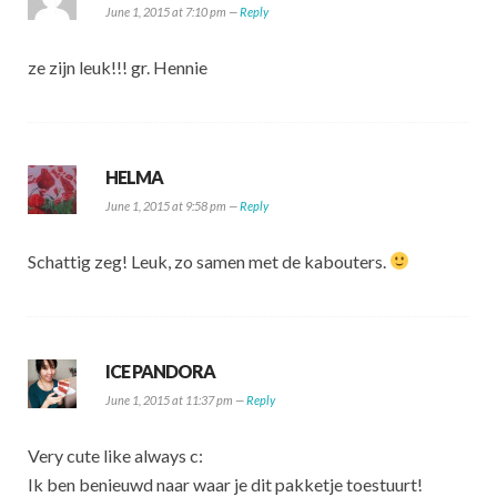
June 1, 2015 at 7:10 pm —
Reply
ze zijn leuk!!! gr. Hennie
HELMA
June 1, 2015 at 9:58 pm —
Reply
Schattig zeg! Leuk, zo samen met de kabouters.
ICE PANDORA
June 1, 2015 at 11:37 pm —
Reply
Very cute like always c:
Ik ben benieuwd naar waar je dit pakketje toestuurt!