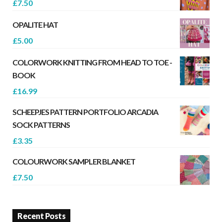
£
7.50
OPALITE HAT
£
5.00
COLORWORK KNITTING FROM HEAD TO TOE -
BOOK
£
16.99
SCHEEPJES PATTERN PORTFOLIO ARCADIA
SOCK PATTERNS
£
3.35
COLOURWORK SAMPLER BLANKET
£
7.50
Recent Posts