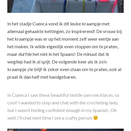
In het stadje Cuenca vond ik dit leuke kraampje met
allemaal gehaakte kettingen, zo inspirerend! De vrouw bij
het kraampje was er op het moment zelf weer eentje aan
het maken. Ik wilde eigenlijk even stoppen om te praten,
maar durfde het niet in het Spaans! De minuut dat ik
wegliep had ik al spijt. De volgende keer als ik zo’n
kraampje zie blijf ik zeker even staan om te praten, ook al
praat ik dan half met handgebaren.
In Cuenca I saw these beautiful textile yarn necklaces, so
cool! I wanted to stop and chat with the crocheting lady,
but I wasn’t feeling confident enough in my Spanish.. Oh
well, I’ll chat next time I see a crafty person