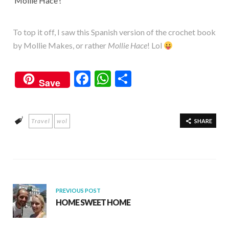
‘Mollie Hace’!
To top it off, I saw this Spanish version of the crochet book
by Mollie Makes, or rather
Mollie Hace
! Lol
F
W
S
Save
ac
h
h
e
at
ar
Travel
wol
b
s
e
SHARE
o
A
o
p
k
p
PREVIOUS POST
HOME SWEET HOME