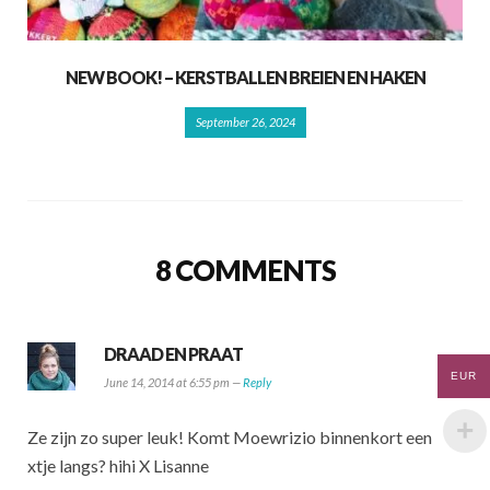
NEW BOOK! – KERSTBALLEN BREIEN EN HAKEN
September 26, 2024
8 COMMENTS
DRAAD EN PRAAT
EUR
June 14, 2014 at 6:55 pm —
Reply
Ze zijn zo super leuk! Komt Moewrizio binnenkort een
xtje langs? hihi X Lisanne