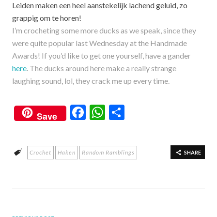
Leiden maken een heel aanstekelijk lachend geluid, zo
grappig om te horen!
I’m crocheting some more ducks as we speak, since they
were quite popular last Wednesday at the Handmade
Awards! If you’d like to get one yourself, have a gander
here
. The ducks around here make a really strange
laughing sound, lol, they crack me up every time.
F
W
S
Save
ac
h
h
e
at
ar
Crochet
Haken
Random Ramblings
b
s
e
SHARE
o
A
o
p
k
p