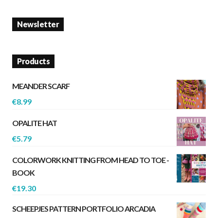
Newsletter
Products
MEANDER SCARF
€
8.99
OPALITE HAT
€
5.79
COLORWORK KNITTING FROM HEAD TO TOE -
BOOK
€
19.30
SCHEEPJES PATTERN PORTFOLIO ARCADIA