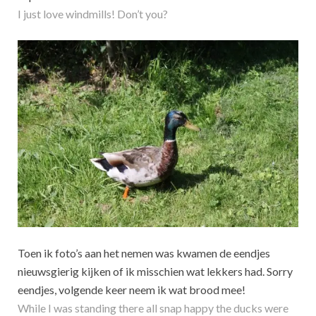
I just love windmills! Don’t you?
Toen ik foto’s aan het nemen was kwamen de eendjes
nieuwsgierig kijken of ik misschien wat lekkers had. Sorry
eendjes, volgende keer neem ik wat brood mee!
While I was standing there all snap happy the ducks were