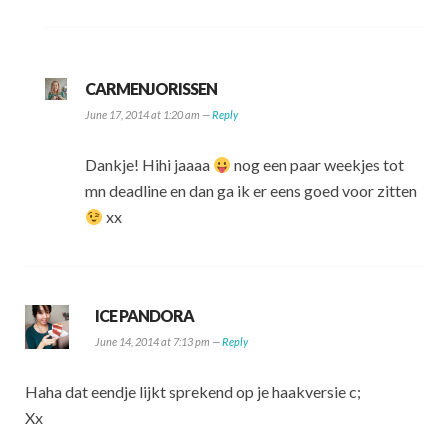
CARMENJORISSEN
June 17, 2014 at 1:20 am —
Reply
Dankje! Hihi jaaaa
nog een paar weekjes tot
mn deadline en dan ga ik er eens goed voor zitten
xx
ICE PANDORA
June 14, 2014 at 7:13 pm —
Reply
Haha dat eendje lijkt sprekend op je haakversie c;
Xx