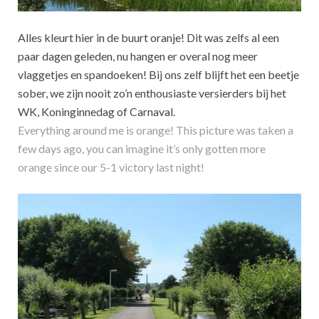
Alles kleurt hier in de buurt oranje! Dit was zelfs al een
paar dagen geleden, nu hangen er overal nog meer
vlaggetjes en spandoeken! Bij ons zelf blijft het een beetje
sober, we zijn nooit zo’n enthousiaste versierders bij het
WK, Koninginnedag of Carnaval.
Everything around me is orange! This picture was taken a
few days ago, you can imagine it’s only gotten more
orange since our 5-1 victory last night!