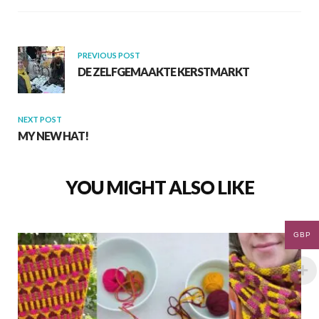
k
p
PREVIOUS POST
DE ZELFGEMAAKTE KERSTMARKT
NEXT POST
MY NEW HAT!
YOU MIGHT ALSO LIKE
GBP