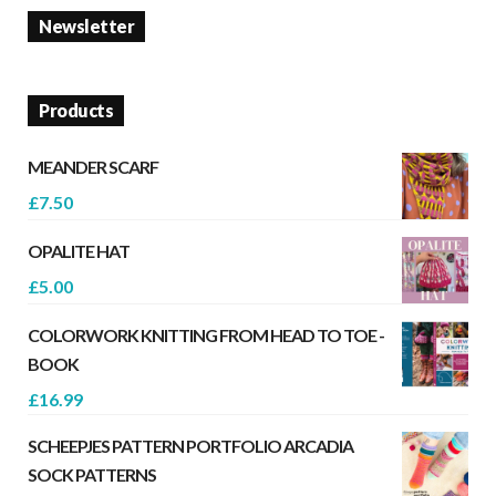
Newsletter
Products
MEANDER SCARF
£
7.50
OPALITE HAT
£
5.00
COLORWORK KNITTING FROM HEAD TO TOE -
BOOK
£
16.99
SCHEEPJES PATTERN PORTFOLIO ARCADIA
SOCK PATTERNS