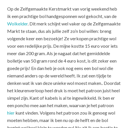
Op de Zelfgemaakte Kerstmarkt van vorig weekend heb
ik een prachtige bol handgesponnen wol gekocht, van de
Wolkelder
. Dit merk schijnt wel vaker op de Zelfgemaakte
Markt te staan, dus als jullie zelf zo’n bol willen: breng
volgende keer een bezoekje! Ze verkopen prachtige wol
voor een redelijke prijs. De mijne kostte 15 euro voor iets
meer dan 200 gram. Als je nagaat dat het gemiddelde
bolletje van 50 gram rond de 4 euro kost, is dit zeker een
goede prijs! En dan heb je ook nog eens een bol wol die
niemand anders op de wereld heeft. Ik zat een tijdje te
denken wat ik van deze unieke wol moest maken.. Doordat
het kleurenverloop heel druk is moet het patroon juist heel
simpel zijn. Kant of kabels is al te ingewikkeld. Ik ben er
een poncho mee aan het maken, waarvan je het patroon
hier
kunt vinden. Volgens het patroon zou ik genoeg wol
moeten hebben, maar ik ben nu op de helft en de bol
begint wel heel klein te worden nu! Nu zit ik een beetje te