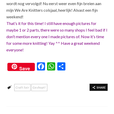
wordt nog vervolgd! Nu eerst weer even fijn breien aan
mijn We Are Knitters colsjaal, heerlijk! Alvast een fijn
weekend!
That’s it for this time! I still have enough pictures for
maybe 1 or 2 parts, there were so many shops I feel bad if I
don’t mention every one I made pictures of. Now it’s time
for some more knitting! Yay ^^ Have a great weekend
everyone!
F
W
S
Save
ac
h
h
e
at
ar
Craft fair
Geshopt!
b
s
e
SHARE
o
A
o
p