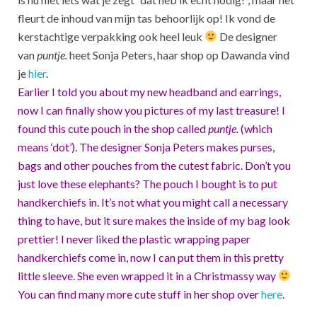
fleurt de inhoud van mijn tas behoorlijk op! Ik vond de
kerstachtige verpakking ook heel leuk
De designer
van
puntje.
heet Sonja Peters, haar shop op Dawanda vind
je
hier
.
Earlier I told you about my new headband and earrings,
now I can finally show you pictures of my last treasure! I
found this cute pouch in the shop called
puntje.
(which
means ‘dot’). The designer Sonja Peters makes purses,
bags and other pouches from the cutest fabric. Don’t you
just love these elephants? The pouch I bought is to put
handkerchiefs in. It’s not what you might call a necessary
thing to have, but it sure makes the inside of my bag look
prettier! I never liked the plastic wrapping paper
handkerchiefs come in, now I can put them in this pretty
little sleeve. She even wrapped it in a Christmassy way
You can find many more cute stuff in her shop over
here
.