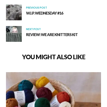
k
p
PREVIOUS POST
W.I.P. WEDNESDAY #16
NEXT POST
REVIEW: WE ARE KNITTERS KIT
YOU MIGHT ALSO LIKE