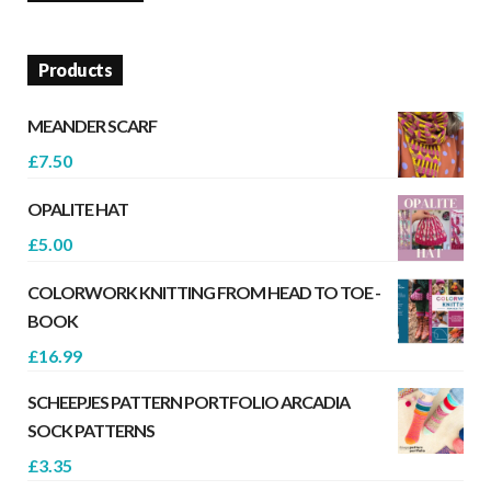
Products
MEANDER SCARF
£
7.50
OPALITE HAT
£
5.00
COLORWORK KNITTING FROM HEAD TO TOE -
BOOK
£
16.99
SCHEEPJES PATTERN PORTFOLIO ARCADIA
SOCK PATTERNS
£
3.35