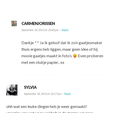
CARMENJORISSEN
September 18, 2013 at 10:40 pm —
Reply
Dankje ^^ Ja ik geloof dat ik zo’n gaatjesmaker
thuis ergens heb liggen, maar geen idee of hij
mooie gaatjes maakt in foto’s
Even proberen
met een stukje papier.. xx
SYLVIA
September 18, 2013 at 10:17 pm —
Reply
ohh wat een leuke dingen heb je weer gemaakt!
vraagje: van wat voor wol heb je de granny squares