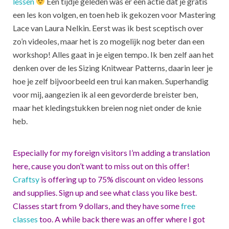
lessen
Een tijdje geleden was er een actie dat je gratis
een les kon volgen, en toen heb ik gekozen voor Mastering
Lace van Laura Nelkin. Eerst was ik best sceptisch over
zo’n videoles, maar het is zo mogelijk nog beter dan een
workshop! Alles gaat in je eigen tempo. Ik ben zelf aan het
denken over de les Sizing Knitwear Patterns, daarin leer je
hoe je zelf bijvoorbeeld een trui kan maken. Superhandig
voor mij, aangezien ik al een gevorderde breister ben,
maar het kledingstukken breien nog niet onder de knie
heb.
Especially for my foreign visitors I’m adding a translation
here, cause you don’t want to miss out on this offer!
Craftsy
is offering up to 75% discount on video lessons
and supplies. Sign up and see what class you like best.
Classes start from 9 dollars, and they have some
free
classes
too. A while back there was an offer where I got