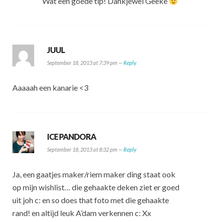
Wat een goede tip! Dankjewel Geeke
JUUL
September 18, 2013 at 7:39 pm —
Reply
Aaaaah een kanarie <3
ICE PANDORA
September 18, 2013 at 8:32 pm —
Reply
Ja, een gaatjes maker/riem maker ding staat ook
op mijn wishlist… die gehaakte deken ziet er goed
uit joh c: en so does that foto met die gehaakte
rand! en altijd leuk A’dam verkennen c: Xx