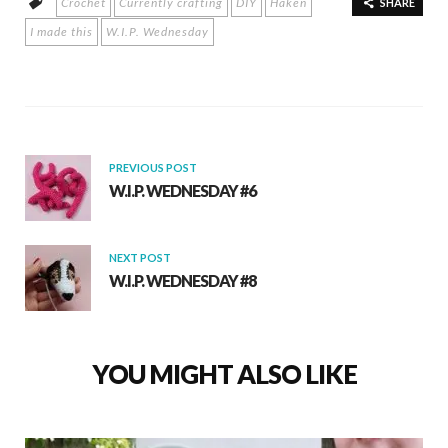
Crochet
Currently crafting
DIY
Haken
b
s
e
SHARE
I made this
W.I.P. Wednesday
o
A
o
p
k
p
PREVIOUS POST
W.I.P. WEDNESDAY #6
NEXT POST
W.I.P. WEDNESDAY #8
YOU MIGHT ALSO LIKE