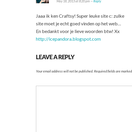
May 18, 2013 at 8:20 pm —
Reply
Jaaa ik ken Craftsy! Super leuke site c: zulke
site moet je echt goed vinden op het web…
En bedankt voor je lieve woorden btw! Xx
http://icepandora.blogspot.com
LEAVE A REPLY
Your email address will not be published.
Required fields are marke