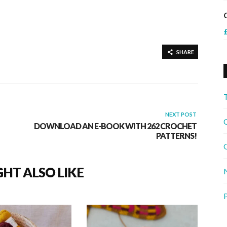
SHARE
NEXT POST
C
DOWNLOAD AN E-BOOK WITH 262 CROCHET
PATTERNS!
G
HT ALSO LIKE
P