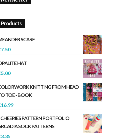
Products
MEANDER SCARF
£
7.50
OPALITE HAT
£
5.00
COLORWORK KNITTING FROM HEAD
TO TOE - BOOK
£
16.99
SCHEEPJES PATTERN PORTFOLIO
ARCADIA SOCK PATTERNS
£
3.35