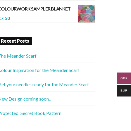
COLOURWORK SAMPLER BLANKET
£
7.50
Recent Posts
The Meander Scarf
olour Inspiration for the Meander Scarf
GBP
et your needles ready for the Meander Scarf
EUR
New Design coming soon..
rotected: Secret Book Pattern