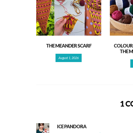
THE MEANDER SCARF
COLOUR 
THE M
August 1, 2026
1 
ICE PANDORA