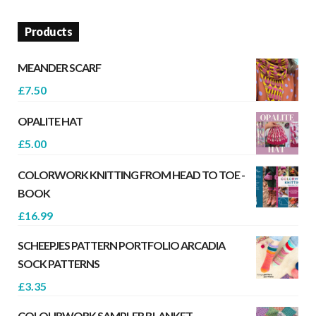
Products
MEANDER SCARF
£
7.50
OPALITE HAT
£
5.00
COLORWORK KNITTING FROM HEAD TO TOE -
BOOK
£
16.99
SCHEEPJES PATTERN PORTFOLIO ARCADIA
SOCK PATTERNS
£
3.35
COLOURWORK SAMPLER BLANKET