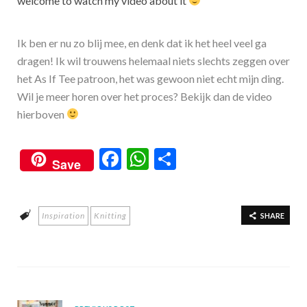
welcome to watch my video about it
Ik ben er nu zo blij mee, en denk dat ik het heel veel ga
dragen! Ik wil trouwens helemaal niets slechts zeggen over
het As If Tee patroon, het was gewoon niet echt mijn ding.
Wil je meer horen over het proces? Bekijk dan de video
hierboven
F
W
S
Save
ac
h
h
e
at
ar
Inspiration
Knitting
b
s
e
SHARE
o
A
o
p
k
p