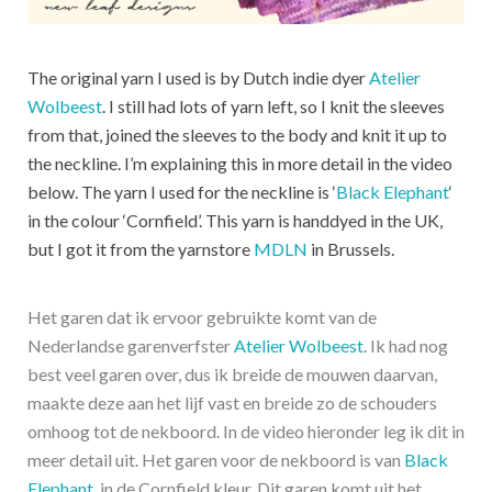
The original yarn I used is by Dutch indie dyer
Atelier
Wolbeest
. I still had lots of yarn left, so I knit the sleeves
from that, joined the sleeves to the body and knit it up to
the neckline. I’m explaining this in more detail in the video
below. The yarn I used for the neckline is ‘
Black Elephant
‘
in the colour ‘Cornfield’. This yarn is handdyed in the UK,
but I got it from the yarnstore
MDLN
in Brussels.
Het garen dat ik ervoor gebruikte komt van de
Nederlandse garenverfster
Atelier Wolbeest
. Ik had nog
best veel garen over, dus ik breide de mouwen daarvan,
maakte deze aan het lijf vast en breide zo de schouders
omhoog tot de nekboord. In de video hieronder leg ik dit in
meer detail uit. Het garen voor de nekboord is van
Black
Elephant
, in de Cornfield kleur. Dit garen komt uit het