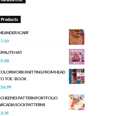
Products
MEANDER SCARF
£
7.50
OPALITE HAT
£
5.00
COLORWORK KNITTING FROM HEAD
TO TOE - BOOK
£
16.99
SCHEEPJES PATTERN PORTFOLIO
ARCADIA SOCK PATTERNS
£
3.35