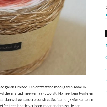
C
G
fé garen Limited. Een ontzettend mooi garen, maar ik
P
wl die er altijd mee gemaakt wordt. Na heel lang twijfelen
r dan wel een andere constructie. Namelijk vierkanten in
effect een beetje verloren, maar anders zou je een