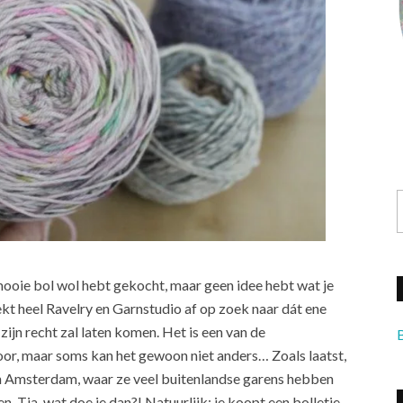
 mooie bol wol hebt gekocht, maar geen idee hebt wat je
ekt heel Ravelry en Garnstudio af op zoek naar dát ene
jn recht zal laten komen. Het is een van de
or, maar soms kan het gewoon niet anders… Zoals laatst,
in Amsterdam, waar ze veel buitenlandse garens hebben
. Tja, wat doe je dan?! Natuurlijk: je koopt een bolletje.