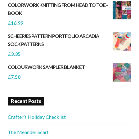
COLORWORK KNITTING FROM HEAD TO TOE -
BOOK
£
16.99
SCHEEPJES PATTERN PORTFOLIO ARCADIA
SOCK PATTERNS
£
3.35
COLOURWORK SAMPLER BLANKET
£
7.50
Recent Posts
Crafter’s Holiday Checklist
The Meander Scarf