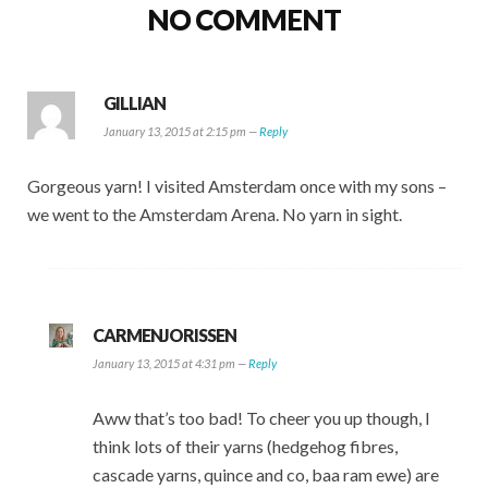
NO COMMENT
GILLIAN
January 13, 2015 at 2:15 pm —
Reply
Gorgeous yarn! I visited Amsterdam once with my sons –
we went to the Amsterdam Arena. No yarn in sight.
CARMENJORISSEN
January 13, 2015 at 4:31 pm —
Reply
Aww that’s too bad! To cheer you up though, I
think lots of their yarns (hedgehog fibres,
cascade yarns, quince and co, baa ram ewe) are