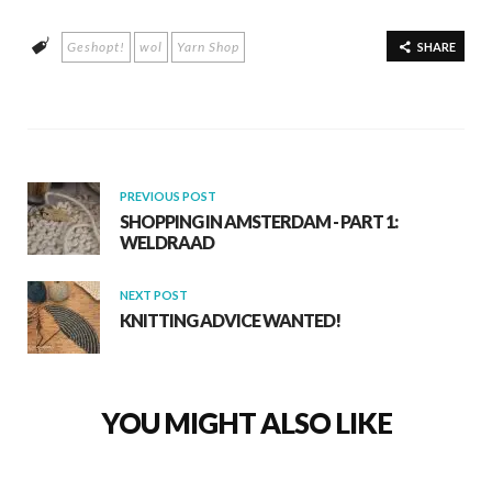
e
at
ar
Geshopt!
wol
Yarn Shop
b
s
e
SHARE
o
A
o
p
k
p
PREVIOUS POST
SHOPPING IN AMSTERDAM - PART 1:
WELDRAAD
NEXT POST
KNITTING ADVICE WANTED!
YOU MIGHT ALSO LIKE