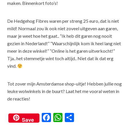
maken. Binnenkort foto’s!
De Hedgehog Fibres waren per streng 25 euro, dat is niet
mild! Normaal zou ik ook niet zoveel uitgeven aan garen,
maar je weet hoe het gaat.. “Ik heb dit garen nog nooit
gezien in Nederland!” “Waarschijnlijk kom ik heel lang niet
meer in deze winkel!” “Online is het garen uitverkocht!”
Tja.. het stemmetje wint toch altijd.. Niet dat ik dat erg
vind.
Tot zover mijn Amsterdamse shop-uitje! Hebben jullie nog
leuke wolwinkels in de buurt? Laat het me vooral weten in
de reacties!
F
W
S
Save
ac
h
h