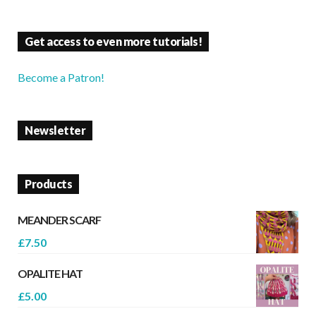
Get access to even more tutorials!
Become a Patron!
Newsletter
Products
MEANDER SCARF
£
7.50
OPALITE HAT
£
5.00