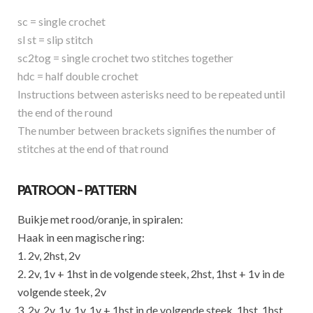
sc = single crochet
sl st = slip stitch
sc2tog = single crochet two stitches together
hdc = half double crochet
Instructions between asterisks need to be repeated until
the end of the round
The number between brackets signifies the number of
stitches at the end of that round
PATROON – PATTERN
Buikje met rood/oranje, in spiralen:
Haak in een magische ring:
1. 2v, 2hst, 2v
2. 2v, 1v + 1hst in de volgende steek, 2hst, 1hst + 1v in de
volgende steek, 2v
3. 2v, 2v, 1v, 1v, 1v + 1hst in de volgende steek, 1hst, 1hst,