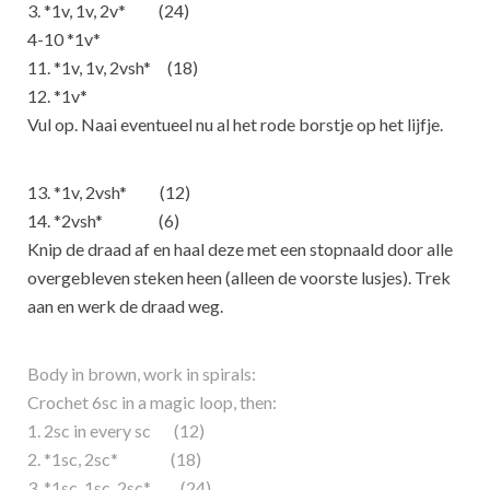
3. *1v, 1v, 2v* (24)
4-10 *1v*
11. *1v, 1v, 2vsh* (18)
12. *1v*
Vul op. Naai eventueel nu al het rode borstje op het lijfje.
13. *1v, 2vsh* (12)
14. *2vsh* (6)
Knip de draad af en haal deze met een stopnaald door alle
overgebleven steken heen (alleen de voorste lusjes). Trek
aan en werk de draad weg.
Body in brown, work in spirals:
Crochet 6sc in a magic loop, then:
1. 2sc in every sc (12)
2. *1sc, 2sc* (18)
3. *1sc, 1sc, 2sc* (24)