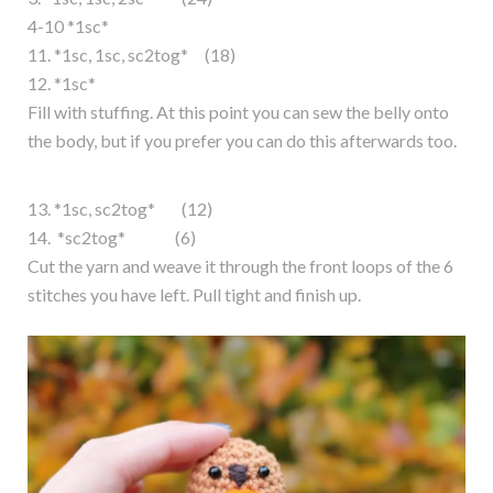
4-10 *1sc*
11. *1sc, 1sc, sc2tog* (18)
12. *1sc*
Fill with stuffing. At this point you can sew the belly onto
the body, but if you prefer you can do this afterwards too.
13. *1sc, sc2tog* (12)
14. *sc2tog* (6)
Cut the yarn and weave it through the front loops of the 6
stitches you have left. Pull tight and finish up.