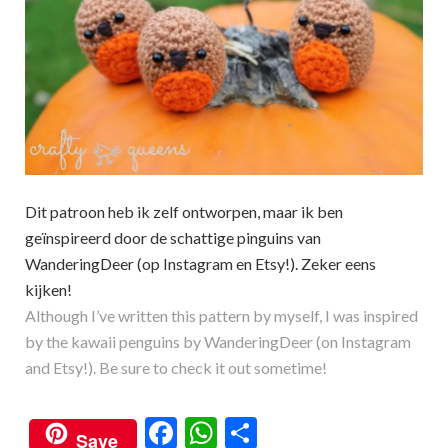
Dit patroon heb ik zelf ontworpen, maar ik ben
geïnspireerd door de schattige pinguins van
WanderingDeer (op Instagram en Etsy!). Zeker eens
kijken!
Although I’ve written this pattern by myself, I was inspired
by the kawaii penguins by WanderingDeer (on Instagram
and Etsy!). Be sure to check it out sometime!
F
W
S
Save