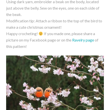
Using dark yarn, embroider a beak on the body, located
just above the belly. Sew on the eyes, one on each side of
the beak.
Modification tip: Attach a ribbon to the top of the bird to
make a cute christmas ornament!
Happy crocheting!
If you made one, please share a
picture on my Facebook page or on the
Ravelry page
of
this pattern!