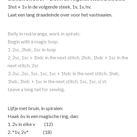
1hst + 1v in de volgende steek, 1v, 1v, hv.
Laat een lang draadeinde over voor het vastnaaien.
Belly in red/orange, work in spirals:
Begin with a magic loop:
1. 2sc, 2hdc, 2sc in loop
2. 2sc, 1sc + 1hdc in the next stitch, 2hdc, 1hdc + 1sc in the
next stitch, 2sc
3. 2sc, 2sc, 1sc, 1sc, 1sc + 1hdc in the next stitch, 1hdc,
1hdc, 1hdc + 1sc in the next stitch, 1sc, 1sc, sl st.
Leave a long tail for sewing.
Lijfje met bruin, in spiralen:
Haak 6v in een magische ring, dan:
1. 2v in elke v (12)
2. *1v, 2v* (18)