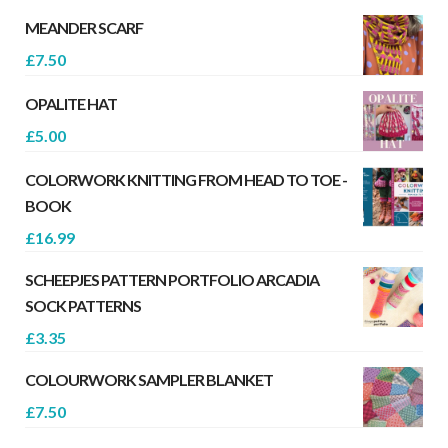
MEANDER SCARF
£
7.50
OPALITE HAT
£
5.00
COLORWORK KNITTING FROM HEAD TO TOE -
BOOK
£
16.99
SCHEEPJES PATTERN PORTFOLIO ARCADIA
SOCK PATTERNS
£
3.35
COLOURWORK SAMPLER BLANKET
£
7.50