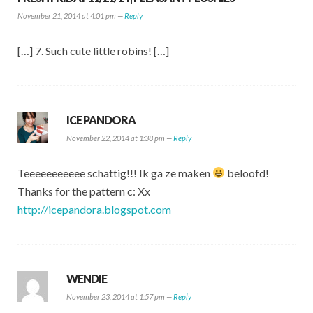
November 21, 2014 at 4:01 pm —
Reply
[…] 7. Such cute little robins! […]
ICE PANDORA
November 22, 2014 at 1:38 pm —
Reply
Teeeeeeeeeee schattig!!! Ik ga ze maken
beloofd!
Thanks for the pattern c: Xx
http://icepandora.blogspot.com
WENDIE
November 23, 2014 at 1:57 pm —
Reply