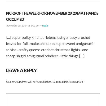
PICKS OF THE WEEK FOR NOVEMBER 28, 2014 AT HANDS
OCCUPIED
November 28, 2014 at 1:01 pm —
Reply
[…] super bulky knit hat -lebenslustiger easy crochet
leaves for fall -make and takes super sweet amigurumi
robins -crafty queens crochet christmas lights -one
sheepish girl amigurumi reindeer -little things […]
LEAVE A REPLY
Your email address will not be published.
Required fields are marked
*