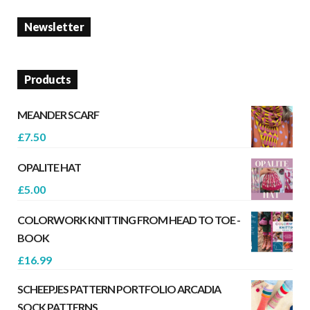
Newsletter
Products
MEANDER SCARF
£
7.50
OPALITE HAT
£
5.00
COLORWORK KNITTING FROM HEAD TO TOE -
BOOK
£
16.99
SCHEEPJES PATTERN PORTFOLIO ARCADIA
SOCK PATTERNS