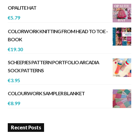
OPALITE HAT
€
5.79
COLORWORK KNITTING FROM HEAD TO TOE -
BOOK
€
19.30
SCHEEPJES PATTERN PORTFOLIO ARCADIA
SOCK PATTERNS
€
3.95
COLOURWORK SAMPLER BLANKET
€
8.99
Recent Posts