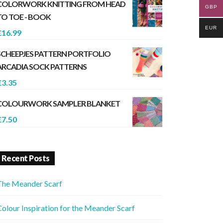
COLORWORK KNITTING FROM HEAD
GBP
TO TOE - BOOK
EUR
£
16.99
SCHEEPJES PATTERN PORTFOLIO
ARCADIA SOCK PATTERNS
£
3.35
COLOURWORK SAMPLER BLANKET
£
7.50
Recent Posts
The Meander Scarf
olour Inspiration for the Meander Scarf