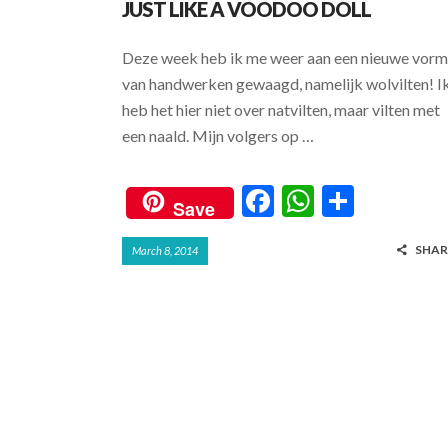
JUST LIKE A VOODOO DOLL
Deze week heb ik me weer aan een nieuwe vorm
van handwerken gewaagd, namelijk wolvilten! I
heb het hier niet over natvilten, maar vilten met
een naald. Mijn volgers op …
F
W
S
Save
ac
h
h
SHAR
March 8, 2014
e
at
ar
b
s
e
o
A
o
p
k
p