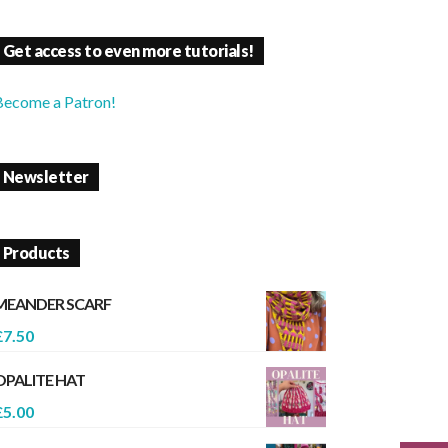
Get access to even more tutorials!
Become a Patron!
Newsletter
Products
MEANDER SCARF
£
7.50
OPALITE HAT
£
5.00