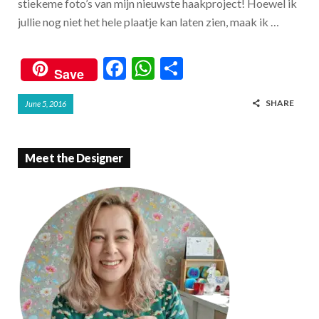
stiekeme foto’s van mijn nieuwste haakproject! Hoewel ik
jullie nog niet het hele plaatje kan laten zien, maak ik …
F
W
S
Save
ac
h
h
SHARE
June 5, 2016
e
at
ar
b
s
e
o
A
Meet the Designer
o
p
k
p