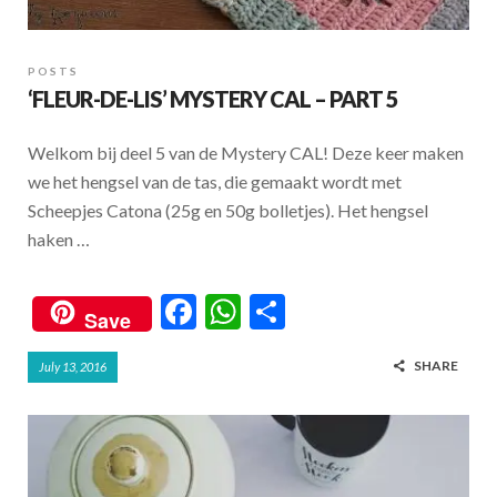
POSTS
‘FLEUR-DE-LIS’ MYSTERY CAL – PART 5
Welkom bij deel 5 van de Mystery CAL! Deze keer maken
we het hengsel van de tas, die gemaakt wordt met
Scheepjes Catona (25g en 50g bolletjes). Het hengsel
haken …
F
W
S
Save
ac
h
h
SHARE
July 13, 2016
e
at
ar
b
s
e
o
A
o
p