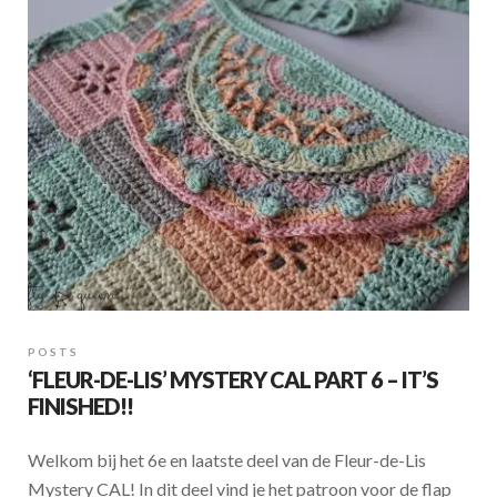
POSTS
‘FLEUR-DE-LIS’ MYSTERY CAL PART 6 – IT’S
FINISHED!!
Welkom bij het 6e en laatste deel van de Fleur-de-Lis
Mystery CAL! In dit deel vind je het patroon voor de flap