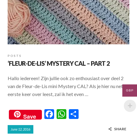
POSTS
‘FLEUR-DE-LIS’ MYSTERY CAL – PART 2
Hallo iedereen! Zijn jullie ook zo enthousiast over deel 2
van de Fleur-de-Lis mini Mystery CAL? Als je hier nu net de
GBP
eerste keer over leest, zal ik het even …
F
W
S
Save
ac
h
h
SHARE
June 12, 2016
e
at
ar