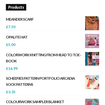
Products
MEANDER SCARF
£
7.50
OPALITE HAT
£
5.00
COLORWORK KNITTING FROM HEAD TO TOE -
BOOK
£
16.99
SCHEEPJES PATTERN PORTFOLIO ARCADIA
SOCK PATTERNS
£
3.35
COLOURWORK SAMPLER BLANKET