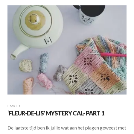
b
s
e
o
A
o
p
k
p
POSTS
‘FLEUR-DE-LIS’ MYSTERY CAL- PART 1
De laatste tijd ben ik jullie wat aan het plagen geweest met