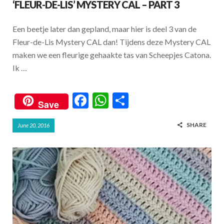
‘FLEUR-DE-LIS’ MYSTERY CAL – PART 3
Een beetje later dan gepland, maar hier is deel 3 van de
Fleur-de-Lis Mystery CAL dan! Tijdens deze Mystery CAL
maken we een fleurige gehaakte tas van Scheepjes Catona.
Ik …
F
W
S
Save
ac
h
h
SHARE
June 20, 2016
e
at
ar
b
s
e
o
A
o
p
k
p