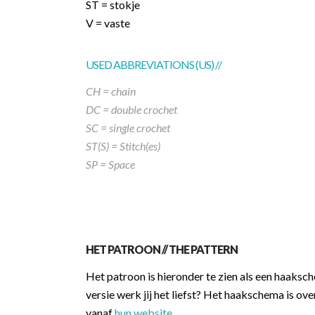
ST = stokje
V = vaste
USED ABBREVIATIONS (US) //
CH = chain
DC = double crochet
SC = single crochet
ST(S) = Stitch(es)
SP = Space
HET PATROON // THE PATTERN
Het patroon is hieronder te zien als een haaks
versie werk jij het liefst? Het haakschema is o
vanaf
hun website
.