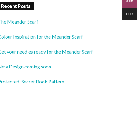
GBP
Recent Posts
EUR
The Meander Scarf
olour Inspiration for the Meander Scarf
et your needles ready for the Meander Scarf
New Design coming soon..
rotected: Secret Book Pattern