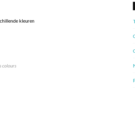
chillende kleuren
C
G
s colours
P