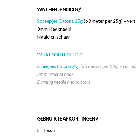
WAT HEB JE NODIG //
Scheepjes Catona 25g
(63 meter per 25g) – vers
3mm Haaknaald
Naald en schaar
WHAT YOU’LL NEED //
Scheepjes Catona 25g
(63 meters per 25g) – variou
3mm crochet hook
Darning needle and scissors
GEBRUIKTE AFKORTINGEN //
L = losse