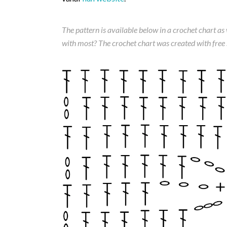
The pattern is available below in a crochet chart as
with most? The crochet chart was created with free