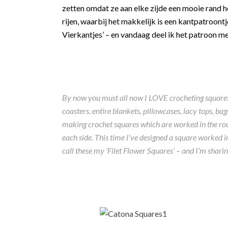
zetten omdat ze aan elke zijde een mooie rand 
rijen, waarbij het makkelijk is een kantpatroont
Vierkantjes’ – en vandaag deel ik het patroon met
By now you must all now I LOVE crocheting squares.
coasters, entire blankets, pillowcases, lacy tops, ba
making crochet squares which are worked in the roun
each side. This time I’ve designed a square worked i
call these my ‘Filet Flower Squares’ – and I’m sharin