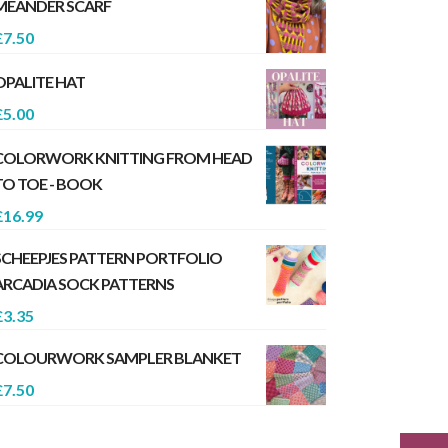
MEANDER SCARF
£
7.50
OPALITE HAT
£
5.00
COLORWORK KNITTING FROM HEAD
TO TOE - BOOK
£
16.99
SCHEEPJES PATTERN PORTFOLIO
ARCADIA SOCK PATTERNS
£
3.35
COLOURWORK SAMPLER BLANKET
£
7.50