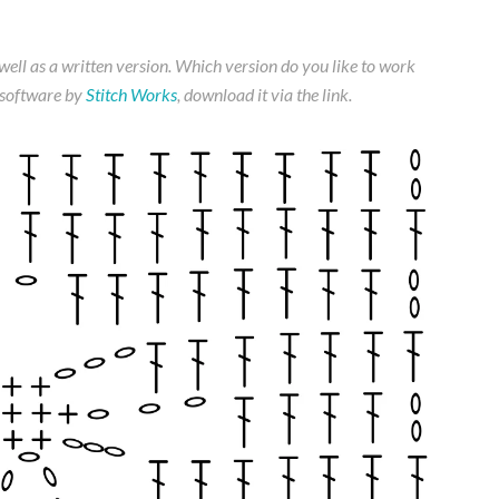
 well as a written version. Which version do you like to work
 software by
Stitch Works
, download it via the link.